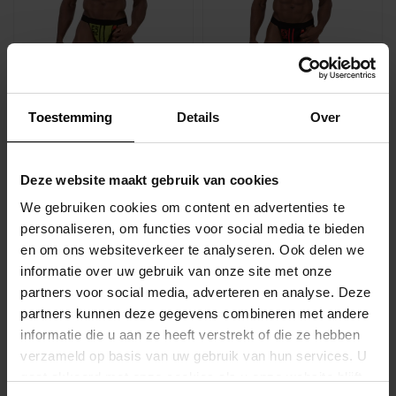
BARCODE
BARCODE
Toestemming
Details
Over
Jock Let's Play Black-
Jock Let's Play Black-
Yellow
Red
€29,95
€29,95
Deze website maakt gebruik van cookies
Stukprijs: €29,95 /
Stukprijs: €29,95 /
We gebruiken cookies om content en advertenties te
personaliseren, om functies voor social media te bieden
en om ons websiteverkeer te analyseren. Ook delen we
NIEUW
NIEUW
informatie over uw gebruik van onze site met onze
partners voor social media, adverteren en analyse. Deze
partners kunnen deze gegevens combineren met andere
informatie die u aan ze heeft verstrekt of die ze hebben
verzameld op basis van uw gebruik van hun services. U
gaat akkoord met onze cookies als u onze website blijft