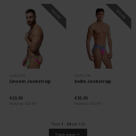
NIEUW
NIEUW
GARÇON
GARÇON
Lincoln Jockstrap
SoBe Jockstrap
€23,95
€25,95
Stukprijs: €23,95 /
Stukprijs: €25,95 /
Toon
1
-
24
van 120
Toon meer