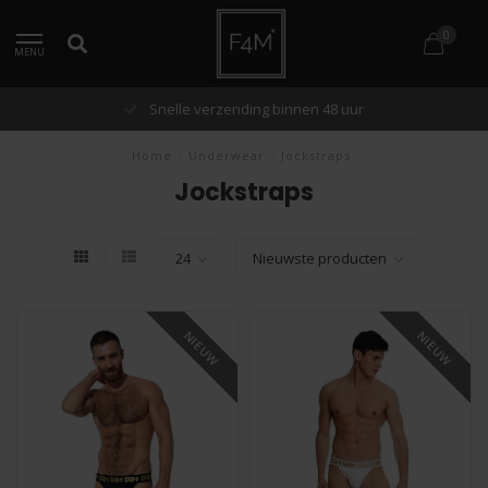
0
MENU
Snelle verzending binnen 48 uur
Home
/
Underwear
/
Jockstraps
Jockstraps
NIEUW
NIEUW