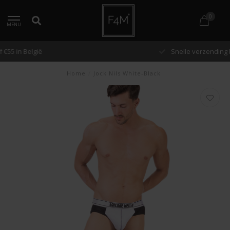
0
MENU
Snelle verzending binnen 48 uur
Home
/
Jock Nils White-Black