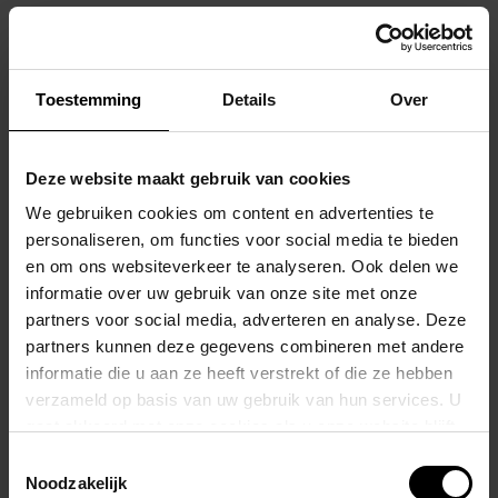
centraal Barcode-logo
perfect aansluit en meteen in het oog
springt.
Toestemming
Details
Over
De
voorgevormde pouch
aan de voorzijde biedt optimale
lift en
ondersteuning
, ideaal voor dagelijks comfort én speciale
momenten.
Deze website maakt gebruik van cookies
We gebruiken cookies om content en advertenties te
Dankzij de
verstevigde naden
is deze jockstrap niet alleen
personaliseren, om functies voor social media te bieden
verleidelijk, maar ook duurzaam.
en om ons websiteverkeer te analyseren. Ook delen we
De
beenbanden laten de achterkant volledig open
, wat zorgt
informatie over uw gebruik van onze site met onze
partners voor social media, adverteren en analyse. Deze
voor maximale bewegingsvrijheid en een onweerstaanbare look.
partners kunnen deze gegevens combineren met andere
informatie die u aan ze heeft verstrekt of die ze hebben
Details:
verzameld op basis van uw gebruik van hun services. U
gaat akkoord met onze cookies als u onze website blijft
Mesh zijpanelen voor ademend comfort
gebruiken.
Toestemmingsselectie
Elastische tailleband met Barcode-logo
Noodzakelijk