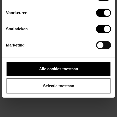
Voorgevormde pouch met lift & support
Verstevigde naden voor extra duurzaamheid
Voorkeuren
Open achterkant met comfortabele beenbanden
Materiaal:
Statistieken
Pouch: 92% polyester, 8% elastomeer
Marketing
Elastiek: 60% polyamide, 25% polyester, 15% elastaan
Een perfecte keuze voor mannen die
comfort, kwaliteit en een
krachtige uitstraling
willen combineren.
Alle cookies toestaan
Gerelateerde producten
Selectie toestaan