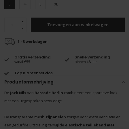
S
M
L
XL
Toevoegen aan winkelwagen
1 - 3 werkdagen
Gratis verzending
Snelle verzending
vanaf €55
binnen 48 uur
Top klantenservice
Productomschrijving
De
Jock Nils
van
Barcode Berlin
combineert een sportieve look
met een uitgesproken sexy edge.
De transparante
mesh zijpanelen
zorgen voor extra ventilatie en
een gedurfde uitstraling, terwijl de
elastische tailleband met