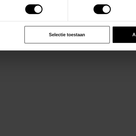
vorm en verleidelijk design maakt dit model
lke dag opnieuw.
Selectie toestaan
A