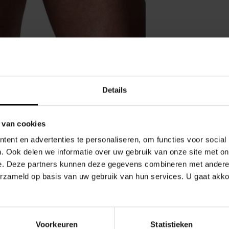
Details
Gerelate
 van cookies
ent en advertenties te personaliseren, om functies voor social
. Ook delen we informatie over uw gebruik van onze site met on
/Thong
van TEAMM8 alles naar een hoger niveau.
e. Deze partners kunnen deze gegevens combineren met andere i
 een jockstrap met de sensuele uitstraling van een
erzameld op basis van uw gebruik van hun services. U gaat akk
ndacht trekt.
n tailleband en een subtiel logo dat zorgt voor een
Voorkeuren
Statistieken