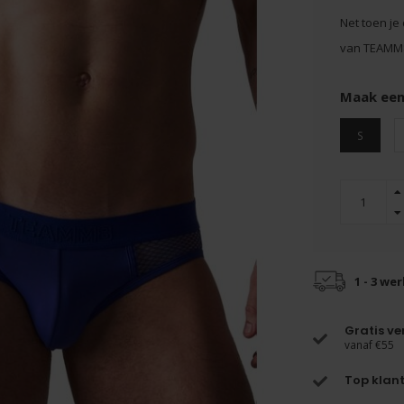
Net toen je 
van TEAMM8
Maak een
S
1 - 3 we
Gratis v
vanaf €55
Top klant