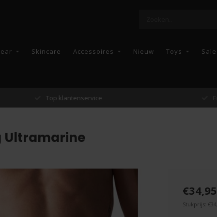
wear
Skincare
Accessoires
Nieuw
Toys
Sale
Top klantenservice
Enkel topmerke
 Ultramarine
€34,95
Stukprijs: €34