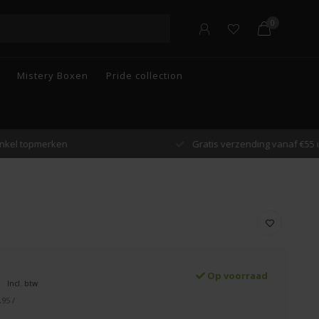
0
Mistery Boxen
Pride collection
n
Gratis verzending vanaf €55 in België
Op voorraad
Incl. btw
,95 /