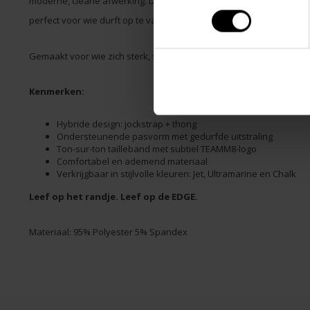
moderne, cleane afwerking. De combinatie van ondersteunende pas
perfect voor wie durft op te vallen.
Gemaakt voor wie zich sterk, sexy en zelfverzekerd wil voelen – e
Kenmerken:
Hybride design: jockstrap + thong
Ondersteunende pasvorm met gedurfde uitstraling
Ton-sur-ton tailleband met subtiel TEAMM8-logo
Comfortabel en ademend materiaal
Verkrijgbaar in stijlvolle kleuren: Jet, Ultramarine en Chalk
Leef op het randje. Leef op de EDGE.
Materiaal: 95% Polyester 5% Spandex