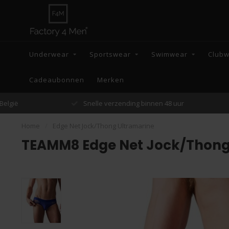
Underwear
Sportswear
Swimwear
Club
Cadeaubonnen
Merken
Snelle verzending binnen 48 uur
Home
/
Edge Net Jock/Thong Ultramarine
TEAMM8 Edge Net Jock/Thong