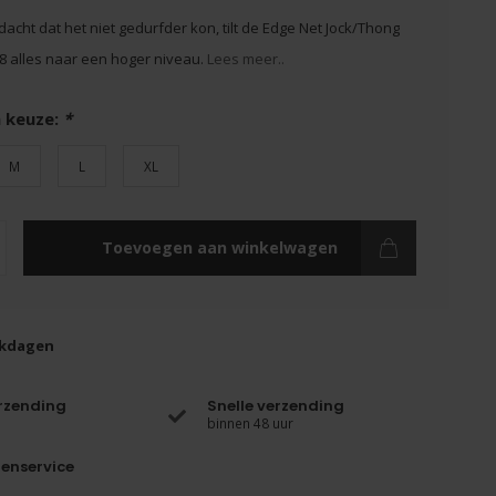
dacht dat het niet gedurfder kon, tilt de Edge Net Jock/Thong
 alles naar een hoger niveau.
Lees meer..
 keuze:
*
M
L
XL
Toevoegen aan winkelwagen
rkdagen
erzending
Snelle verzending
binnen 48 uur
enservice