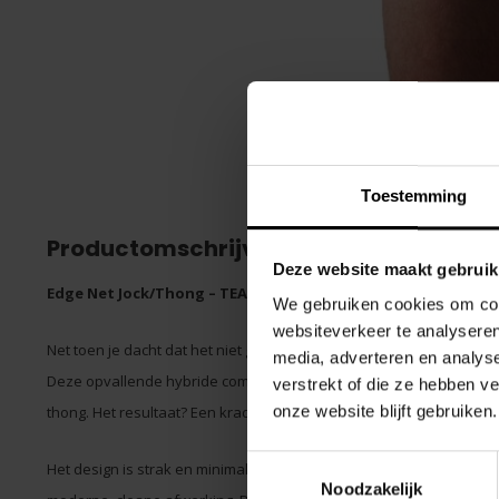
Toestemming
Productomschrijving
Deze website maakt gebruik
Edge Net Jock/Thong – TEAMM8
We gebruiken cookies om cont
websiteverkeer te analyseren
Net toen je dacht dat het niet gedurfder kon, tilt de
Edge Net Jock
media, adverteren en analys
Deze opvallende hybride combineert de stevige ondersteuning van
verstrekt of die ze hebben v
onze website blijft gebruiken.
thong. Het resultaat? Een krachtige, zelfverzekerde look die alle aa
Toestemmingsselectie
Het design is strak en minimalistisch gehouden, met een ton-sur-to
Noodzakelijk