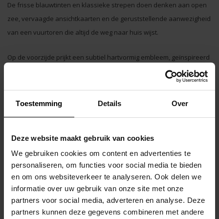
De frisse blauwtinten en klassieke strepen doen denken aan open
zee, vervaagde ansichtkaarten en de geruststellende aanwezigheid
van een vuurtoren die altijd de weg naar huis wijst.
Op de voorzijde prijkt een subtiel hartvormig embleem, geïnspireerd
op traditionele zeemanstatoeages. Dit iconische detail symboliseert
identiteit, verbondenheid en de moed om jezelf te zijn.
Toestemming
Details
Over
De jockstrap is vervaardigd uit een hoogwaardige mix van
77%
nylon en 23% elastaan
, waardoor hij licht, elastisch en comfortabel
aanvoelt.
Deze website maakt gebruik van cookies
We gebruiken cookies om content en advertenties te
De frisse blauwe mesh cup is gevoerd met zacht wit katoen voor
personaliseren, om functies voor social media te bieden
optimale ventilatie, ondersteuning en draagcomfort.
en om ons websiteverkeer te analyseren. Ook delen we
informatie over uw gebruik van onze site met onze
Een donkerblauwe bies rondom de cup accentueert de natuurlijke
partners voor social media, adverteren en analyse. Deze
vorm, terwijl de frisse blauwe elastieken aan de achterzijde,
partners kunnen deze gegevens combineren met andere
afgewerkt met witte biezen, zorgen voor een sportieve uitstraling en