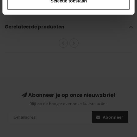
Selectie toestaan
zeemanstatoeages.
Nauwsluitende, ondersteunende pasvorm die natuurlijk met
iedere beweging meebeweegt.
Gerelateerde producten
Abonneer je op onze nieuwsbrief
Blijf op de hoogte over onze laatste acties
Abonneer