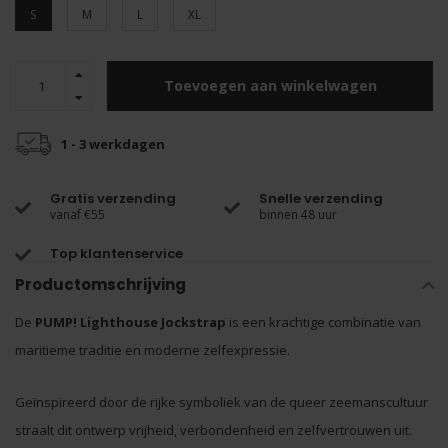
S
M
L
XL
Toevoegen aan winkelwagen
1 - 3 werkdagen
Gratis verzending
Snelle verzending
vanaf €55
binnen 48 uur
Top klantenservice
Productomschrijving
De
PUMP! Lighthouse Jockstrap
is een krachtige combinatie van
maritieme traditie en moderne zelfexpressie.
Geïnspireerd door de rijke symboliek van de queer zeemanscultuur
straalt dit ontwerp vrijheid, verbondenheid en zelfvertrouwen uit.