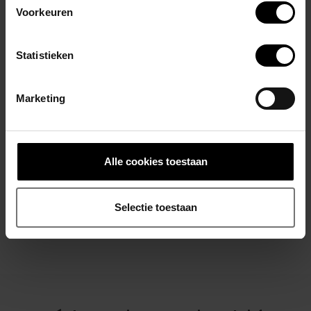
Voorkeuren
Durf te verleiden. Durf op te vallen. Met deze Locker Gear zwemslip
laat je gegarandeerd een blijvende indruk achter.
Statistieken
Hoofdmateriaal: 84% polyamide - 16% elastaan
Marketing
Voering: 90% polyester - 10% elastaan
Details: 100% polyester
Gerelateerde producten
Alle cookies toestaan
Selectie toestaan