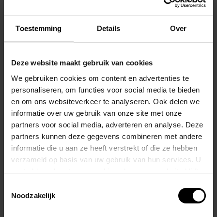
Gemaakt van ademend sportmesh dat soepel meebeweegt met je
lichaam en nét genoeg laat zien om de fantasie te prikkelen.
Toestemming
Details
Over
Deze zwemslip zit strak waar het moet, ondersteunt daar waar je
het nodig hebt, en benadrukt precies de juiste vormen.
Deze website maakt gebruik van cookies
We gebruiken cookies om content en advertenties te
De ideale pasvorm zorgt ervoor dat jij je vrij kunt bewegen, terwijl je
personaliseren, om functies voor social media te bieden
look altijd on point blijft.
en om ons websiteverkeer te analyseren. Ook delen we
informatie over uw gebruik van onze site met onze
De voorkant is voorzien van een contrasterende voering die extra
partners voor social media, adverteren en analyse. Deze
accent legt op jouw mannelijkheid – kies uit Zwart met Blauw voor
partners kunnen deze gegevens combineren met andere
een mysterieuze, strakke vibe, Zwart met Wit voor een frisse,
informatie die u aan ze heeft verstrekt of die ze hebben
verzameld op basis van uw gebruik van hun services. U
opvallende look, of Zwart met Rood voor een krachtige, verleidelijke
gaat akkoord met onze cookies als u onze website blijft
uitstraling.
gebruiken.
Toestemmingsselectie
Noodzakelijk
In de tailleband vind je een gepersonaliseerd trekkoord waarmee je
de pasvorm perfect kunt afstellen – functioneel én sexy.