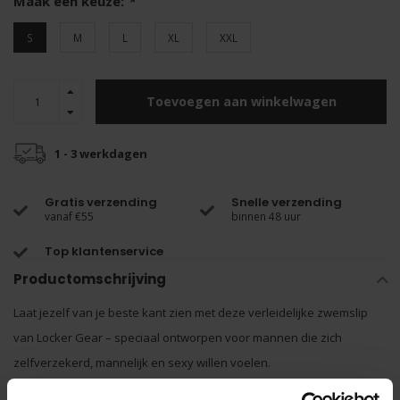
Maak een keuze:
*
S
M
L
XL
XXL
Toevoegen aan winkelwagen
1 - 3 werkdagen
Gratis verzending
Snelle verzending
vanaf €55
binnen 48 uur
Top klantenservice
Productomschrijving
Laat jezelf van je beste kant zien met deze verleidelijke zwemslip
van Locker Gear – speciaal ontworpen voor mannen die zich
zelfverzekerd, mannelijk en sexy willen voelen.