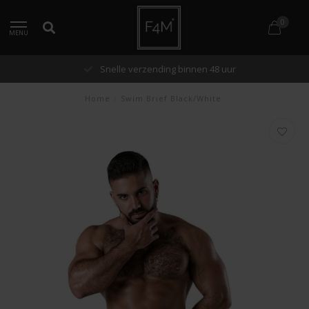
0
MENU
Snelle verzending binnen 48 uur
Home
/
Swim Brief Black/White