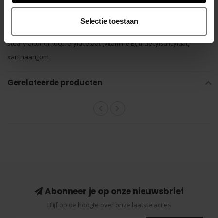
fruitcelcultuurextract, Olea Europaea (olijf)olie, palmitoyltripeptide-5,
pentyleenglycol, fenoxyethanol, fenylethylresorcinol,
Selectie toestaan
polyethylresorcinol -20, natriumhydroxide, sorbitanolivaat,
stearylalcohol, tocoferylacetaat (vitamine E), tridecylsalicylaat,
xanthaangom
Gerelateerde producten
Abonneer je op onze nieuwsbrief
Blijf op de hoogte over onze laatste acties