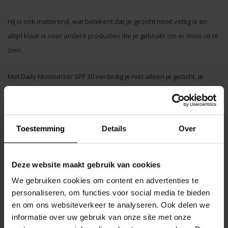
Hij is ook matterend, wat betekent dat je gezicht nooit vettig is en
altijd klaar is voor andere producten die je gebruikt om er mooi uit te
zien.
Met Daily Moisturizer SPF 30 verdedig je niet alleen je gezicht, je
geeft het ook voedende antioxidanten die veroudering tegen
gaan! Het is ook bijna volledig geurvrij.
Niet-plakkerige, niet-vette, geurloze
Toestemming
Details
Over
breedspectrumzonbescherming
Matterende formule vermindert huid- en hoofdhuidglans
Anti-veroudering
Deze website maakt gebruik van cookies
Bereidt de huid voor op je hele routine
Vermindert fijne lijntjes en rimpels
We gebruiken cookies om content en advertenties te
Veganistische, plantaardige huidvoeding en antioxidanten
Zuinig in gebruik
personaliseren, om functies voor social media te bieden
en om ons websiteverkeer te analyseren. Ook delen we
Hoe te gebruiken:
informatie over uw gebruik van onze site met onze