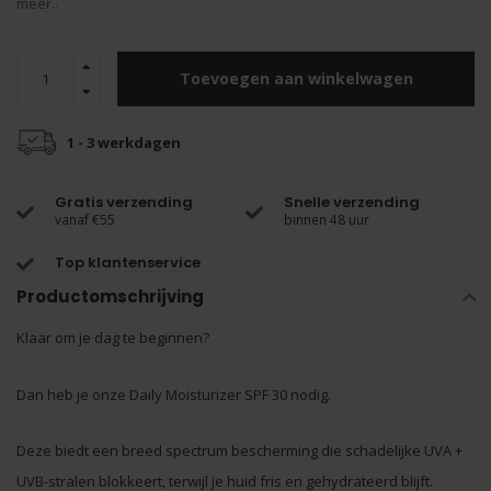
meer..
Toevoegen aan winkelwagen
1 - 3 werkdagen
Gratis verzending
Snelle verzending
vanaf €55
binnen 48 uur
Top klantenservice
Productomschrijving
Klaar om je dag te beginnen?
Dan heb je onze Daily Moisturizer SPF 30 nodig.
Deze biedt een breed spectrum bescherming die schadelijke UVA +
UVB-stralen blokkeert, terwijl je huid fris en gehydrateerd blijft.