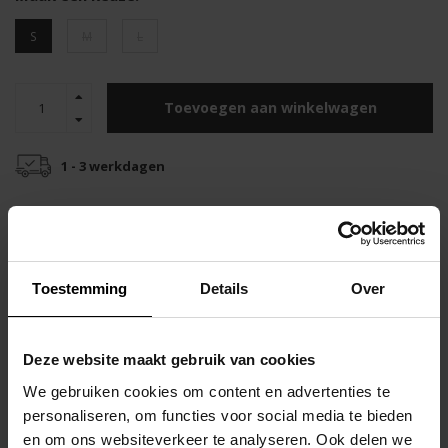
S
M
L
Toevoegen aan winkelwagen
1 - 3 werkdagen
Gratis verzending
Snelle verzending
vanaf €55
binnen 48 uur
Top klantenservice
Toestemming
Details
Over
Productomschrijving
De Dits & Dots Thong heeft een kleurige print en is een stijlvol en
Deze website maakt gebruik van cookies
comfortabel stuk.
We gebruiken cookies om content en advertenties te
personaliseren, om functies voor social media te bieden
Het is gemaakt van hoogwaardige materialen, bestaande uit 90%
en om ons websiteverkeer te analyseren. Ook delen we