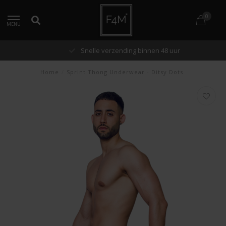
0
MENU
Snelle verzending binnen 48 uur
Home
/
Sprint Thong Underwear - Ditsy Dots