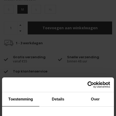
S
M
L
XL
Toevoegen aan winkelwagen
1 - 3 werkdagen
Gratis verzending
Snelle verzending
vanaf €55
binnen 48 uur
Top klantenservice
Productomschrijving
Ben je blij om me te zien, of is dat gewoon ons nieuwe Happy Y-Back
Thong ondergoed?
Toestemming
Details
Over
Onze iconische stijl is terug en beter dan ooit, nu beschikbaar in 2