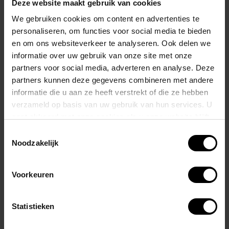
elegante kleuren van luxueus zacht modal met sprankelende
Deze website maakt gebruik van cookies
zilveren accenten.
We gebruiken cookies om content en advertenties te
personaliseren, om functies voor social media te bieden
Deze slips zijn niet alleen stijlvol, maar geven je ook een boost die je
en om ons websiteverkeer te analyseren. Ook delen we
informatie over uw gebruik van onze site met onze
kunt voelen.
partners voor social media, adverteren en analyse. Deze
partners kunnen deze gegevens combineren met andere
Met de kenmerkende tailleband, contrasterende stiksels en de
informatie die u aan ze heeft verstrekt of die ze hebben
innovatieve ALMOST NAKED® pouch ervaar je ultiem comfort alsof je
verzameld op basis van uw gebruik van hun services. U
niets draagt, gewoon een perfecte pasvorm en een anatomisch
gaat akkoord met onze cookies als u onze website blijft
correcte pouch die je een ongeëvenaard gevoel van vrijheid en
gebruiken.
Toestemmingsselectie
gemak biedt.
Noodzakelijk
Ga voor comfort dat net zo goed voelt als het eruitziet.
Voorkeuren
Je verdient het.
Statistieken
Gerelateerde producten