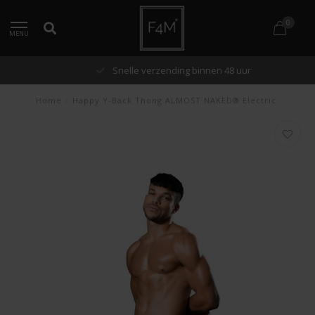
0
MENU
Snelle verzending binnen 48 uur
Home
/
Happy Y-Back Thong ALMOST NAKED® Electric