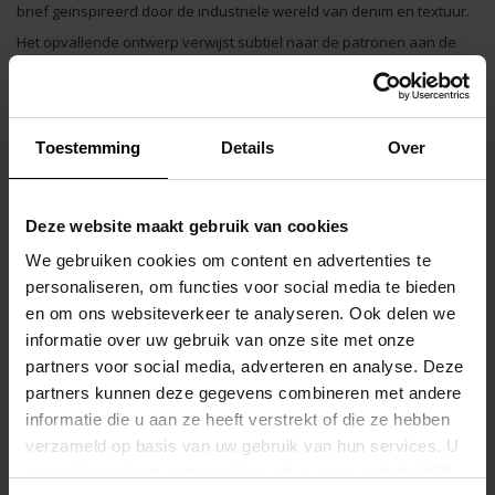
brief geïnspireerd door de industriële wereld van denim en textuur.
Het opvallende ontwerp verwijst subtiel naar de patronen aan de
binnenkant van een wastrommel, terwijl het diepe indigoblauwe
kleurenpalet zorgt voor een tijdloze, stoere uitstraling met een
moderne edge.
Toestemming
Details
Over
Deze brief combineert stijl en comfort moeiteloos.
De zachte, bedrukte katoenen cups en voering bieden optimale
Deze website maakt gebruik van cookies
ondersteuning en een aangenaam draagcomfort, terwijl de
We gebruiken cookies om content en advertenties te
nauwsluitende pasvorm je silhouet mooi accentueert.
personaliseren, om functies voor social media te bieden
en om ons websiteverkeer te analyseren. Ook delen we
informatie over uw gebruik van onze site met onze
De diepblauwe elastische afwerking aan de pijpen en achterkant
partners voor social media, adverteren en analyse. Deze
zorgt voor een stevige fit die perfect op zijn plaats blijft.
partners kunnen deze gegevens combineren met andere
informatie die u aan ze heeft verstrekt of die ze hebben
De luxueuze
45 mm tailleband
met mat PUMP!-logo op een
verzameld op basis van uw gebruik van hun services. U
glanzende, getextureerde elastische band geeft deze brief een
gaat akkoord met onze cookies als u onze website blijft