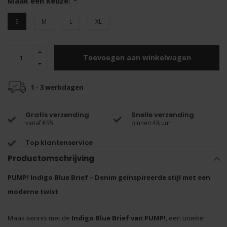
Maak een keuze:
*
S
M
L
XL
Toevoegen aan winkelwagen
1 - 3 werkdagen
Gratis verzending
Snelle verzending
vanaf €55
binnen 48 uur
Top klantenservice
Productomschrijving
PUMP! Indigo Blue Brief – Denim geïnspireerde stijl met een
moderne twist
Maak kennis met de
Indigo Blue Brief van PUMP!
, een unieke