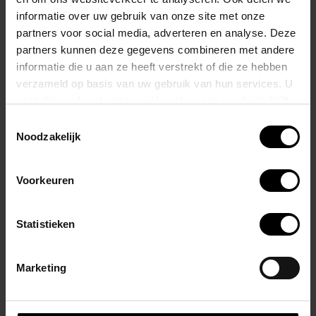
accessoire bij je dagelijkse outfit.
informatie over uw gebruik van onze site met onze
partners voor social media, adverteren en analyse. Deze
De fluorescerende kleur voegt een extra vleugje flair toe, en de
partners kunnen deze gegevens combineren met andere
informatie die u aan ze heeft verstrekt of die ze hebben
opdruk van het merk op de wreef benadrukt de kwaliteitsvolle
verzameld op basis van uw gebruik van hun services. U
herkomst van de sokken.
gaat akkoord met onze cookies als u onze website blijft
gebruiken.
Toestemmingsselectie
Dankzij de 'one size' pasvorm zijn deze sokken geschikt voor
Noodzakelijk
iedereen.
Voorkeuren
Gerelateerde producten
Statistieken
Marketing