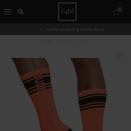
0
MENU
Snelle verzending binnen 48 uur
Home
/
Active Socks Coral