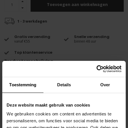
Toevoegen aan winkelwagen
1 - 3 werkdagen
Gratis verzending
Snelle verzending
vanaf €55
binnen 48 uur
Top klantenservice
Productomschrijving
Deze Active Socks van CODE22 combineren stijl met comfort.
Toestemming
Details
Over
De opvallende coral kleur met zwarte accenten zorgt voor een
trendy look, terwijl de hoogwaardige materialenmix van katoen,
nylon en elastaan een perfecte pasvorm en duurzaamheid
Deze website maakt gebruik van cookies
garandeert.
We gebruiken cookies om content en advertenties te
personaliseren, om functies voor social media te bieden
De hoge sokken zijn ideaal voor sportieve activiteiten of als modieus
en om ons websiteverkeer te analyseren. Ook delen we