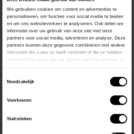
Hoogte van de sok 25cm
Sportsokken verkrijgbaar in 3 kleuren
We gebruiken cookies om content en advertenties te
personaliseren, om functies voor social media te bieden
Gerelateerde producten
en om ons websiteverkeer te analyseren. Ook delen we
informatie over uw gebruik van onze site met onze
partners voor social media, adverteren en analyse. Deze
partners kunnen deze gegevens combineren met andere
informatie die u aan ze heeft verstrekt of die ze hebben
verzameld op basis van uw gebruik van hun services. U
gaat akkoord met onze cookies als u onze website blijft
gebruiken.
Toestemmingsselectie
Noodzakelijk
TOF PARIS
TOF PARIS
Voorkeuren
Footish Sokken
Footish Sokken
Zwart/Rood
Zwart/Blauw
€24,95
€24,95
Statistieken
Stukprijs: €24,95 /
Stukprijs: €24,95 /