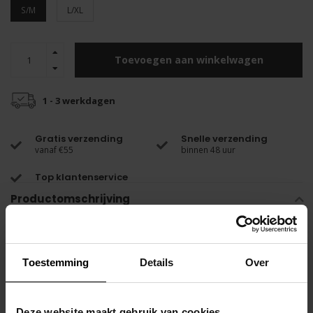
S/M
L/XL
Toevoegen aan winkelwagen
1 - 3 werkdagen
Gratis verzending
Snelle verzending
vanaf €55
binnen 48 uur
Top klantenservice
Productomschrijving
Halfhoge sportsok van comfortabel en duurzaam
polyamidekatoen
Toestemming
Details
Over
Lusversteviging over de hele plant voor een knusse kant
Contrasterende hiel en teen
TOF-logo op de bovenkant
Deze website maakt gebruik van cookies