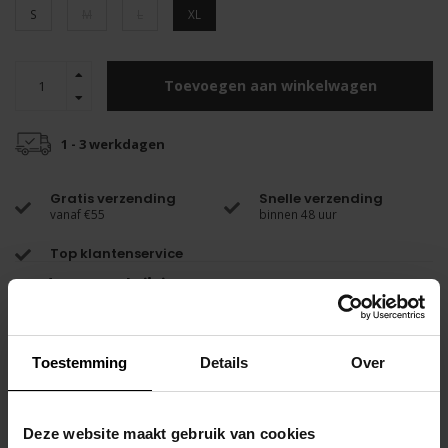
S
M
L
XL
Toevoegen aan winkelwagen
1 - 3 werkdagen
Gratis verzending
Snelle verzending
vanaf €55
binnen 48 uur
Top klantenservice
Productomschrijving
Zet je schrap voor een leuke tijd met PUMP!'s Velocity Jock.
Toestemming
Details
Over
Met zijn helderwitte lichaam, elektrisch blauwe mesh cup en
PUMP! logo zult u zeker de aandacht trekken.
Deze website maakt gebruik van cookies