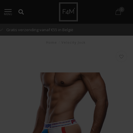
0
MENU
Snelle verzending binnen 48 uur
Home
/
Velocity Jock