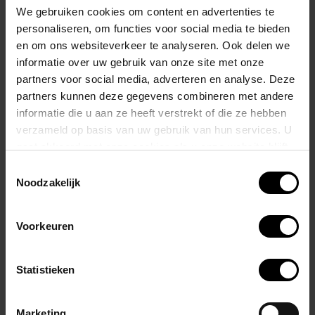
Ontworpen met ademend vermogen en aerodynamica in het
We gebruiken cookies om content en advertenties te
achterhoofd, ben je er zeker van dat je koel en comfortabel bent,
personaliseren, om functies voor social media te bieden
zowel buiten als op het circuit, terwijl de roodgloeiende
en om ons websiteverkeer te analyseren. Ook delen we
informatie over uw gebruik van onze site met onze
beenelastieken je bumper zowel ondersteunen als optillen voor het
partners voor social media, adverteren en analyse. Deze
perfecte zelfvertrouwen.
partners kunnen deze gegevens combineren met andere
informatie die u aan ze heeft verstrekt of die ze hebben
45 mm brede elektrisch blauw en rood gestreepte tailleband
Witte grote voorpanelen van geweven gaas met katoenen
verzameld op basis van uw gebruik van hun services. U
voering
gaat akkoord met onze cookies als u onze website blijft
Dubbele elektrisch blauwe cup met okergeel stiksel
gebruiken.
Rode beenelastieken worden vastgebonden in grote
Toestemmingsselectie
ondersteunende bilelastieken
Noodzakelijk
Materiaal: katoen 81% – nylon 13% – elastaan ​​6%
Voorkeuren
Statistieken
Gerelateerde producten
Marketing