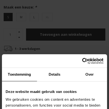
Maak een keuze:
*
S
M
L
XL
Toevoegen aan winkelwagen
1 - 3 werkdagen
Gratis verzending
Snelle verzending
vanaf €55
binnen 48 uur
Toestemming
Details
Over
Top klantenservice
Productomschrijving
Deze website maakt gebruik van cookies
Kruip met gemak in je tweede huid dankzij de hoogwaardige stoffen
en perfecte pasvorm van deze boxershorts.
We gebruiken cookies om content en advertenties te
personaliseren, om functies voor social media te bieden