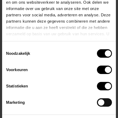
en om ons websiteverkeer te analyseren. Ook delen we
De transparante achterkant op de billen voegt een vleugje
informatie over uw gebruik van onze site met onze
sexappeal toe, terwijl de comfortabele stof ervoor zorgt dat je je de
partners voor social media, adverteren en analyse. Deze
hele dag zelfverzekerd en comfortabel voelt.
partners kunnen deze gegevens combineren met andere
informatie die u aan ze heeft verstrekt of die ze hebben
Dus, als je klaar bent om wat sex-appeal toe te voegen aan je
verzameld op basis van uw gebruik van hun services. U
ondergoedcollectie, koop dan de jouwe Alexander COBB trunk-
gaat akkoord met onze cookies als u onze website blijft
ondergoed.
gebruiken.
Toestemmingsselectie
Noodzakelijk
Verkrijgbaar in Yellow en White.
Voorkeuren
Gerelateerde producten
Statistieken
Marketing