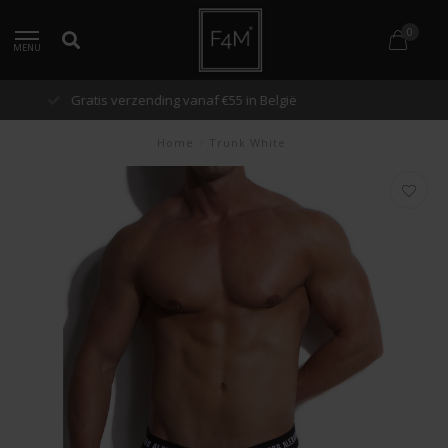
0
MENU
Snelle verzending binnen 48 uur
Home
/
Trunk White