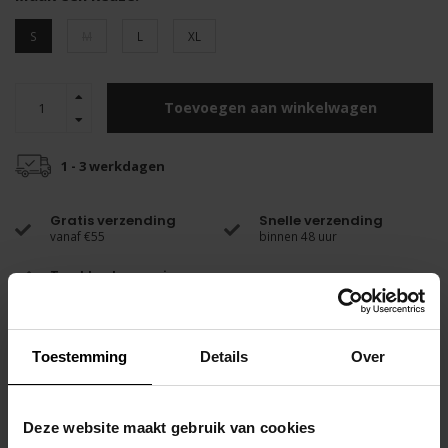
S
M
L
XL
Toevoegen aan winkelwagen
1 - 3 werkdagen
Gratis verzending
Snelle verzending
vanaf €55
binnen 48 uur
Top klantenservice
Productomschrijving
Het luchtige en ademende tulemateriaal is gemaakt van
Toestemming
Details
Over
hoogwaardige stof en zorgt de hele dag voor een comfortabel
gevoel.
Deze website maakt gebruik van cookies