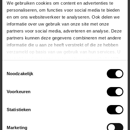
Deze boxer is perfect voor dagelijks gebruik en combineert stijl en
We gebruiken cookies om content en advertenties te
functionaliteit.
personaliseren, om functies voor social media te bieden
en om ons websiteverkeer te analyseren. Ook delen we
informatie over uw gebruik van onze site met onze
De boxer is ontworpen om de hedendaagse modetrends bij te
partners voor social media, adverteren en analyse. Deze
houden en tegelijkertijd stretch te bieden.
partners kunnen deze gegevens combineren met andere
informatie die u aan ze heeft verstrekt of die ze hebben
Dit ondergoed is met zorg gemaakt van een samenstelling van 80%
verzameld op basis van uw gebruik van hun services. U
polyamide en 20% elastaan, waardoor het een elastische en
gaat akkoord met onze cookies als u onze website blijft
ondersteunende pasvorm heeft.
gebruiken.
Toestemmingsselectie
Noodzakelijk
Upgrade uw ondergoedcollectie met het transparante Alexander
COBB-trunk en ervaar de perfecte mix van stijl, comfort en
Voorkeuren
moderniteit.
Gerelateerde producten
Statistieken
Marketing