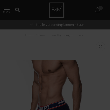
0
MENU
Snelle verzending binnen 48 uur
Home
/
Touchdown Big League Boxer