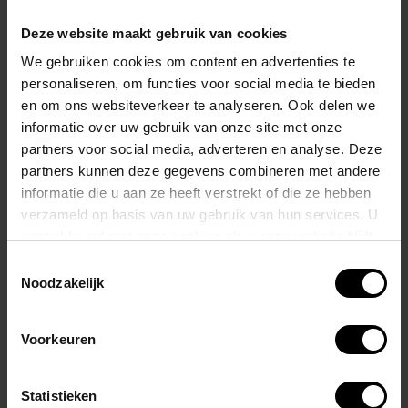
De boxer heeft een diepe marineblauwe kleur als basis, wat een
Deze website maakt gebruik van cookies
klassieke en tijdloze uitstraling geeft.
We gebruiken cookies om content en advertenties te
Een bijzonder detail zijn de witte stiksels rond de cup van de boxer.
personaliseren, om functies voor social media te bieden
en om ons websiteverkeer te analyseren. Ook delen we
Deze stiksels voegen niet alleen een decoratief element toe, maar
informatie over uw gebruik van onze site met onze
kunnen ook dienen om de aandacht te vestigen op het ontwerp van
partners voor social media, adverteren en analyse. Deze
de brief.
partners kunnen deze gegevens combineren met andere
informatie die u aan ze heeft verstrekt of die ze hebben
Het gebruik van rode en witte accenten geeft de Navy Blue boxer
verzameld op basis van uw gebruik van hun services. U
een gedurfde en energieke uitstraling, waardoor het niet alleen
gaat akkoord met onze cookies als u onze website blijft
functioneel is, maar ook een modieus statement maakt.
gebruiken.
Toestemmingsselectie
Noodzakelijk
Het merk PUMP! staat bekend om zijn eigentijdse ontwerpen en
aandacht voor detail, wat bijdraagt aan de algehele kwaliteit en
Voorkeuren
uitstraling van deze boxer.
Statistieken
Materiaal: nylon 59% – katoen 22% – elastaan ​​19%