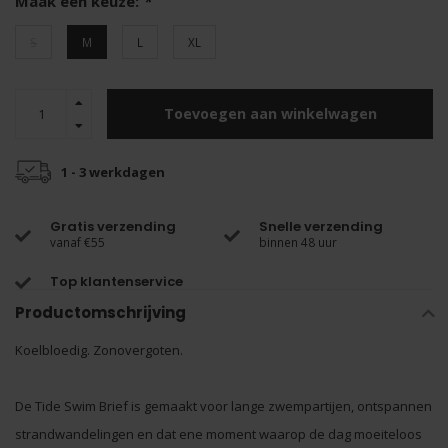
Maak een keuze:
*
S
M
L
XL
Toevoegen aan winkelwagen
1 - 3 werkdagen
Gratis verzending
Snelle verzending
vanaf €55
binnen 48 uur
Top klantenservice
Productomschrijving
Koelbloedig. Zonovergoten.
De Tide Swim Brief is gemaakt voor lange zwempartijen, ontspannen
strandwandelingen en dat ene moment waarop de dag moeiteloos