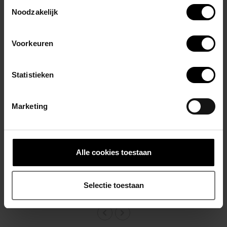
Toestemmingsselectie
Noodzakelijk
Tijdloos badpak in slipmodel
Zachte microvezel voor een soepel en comfortabel gevoel
UPF 50 zonbescherming
Voorkeuren
Kleurvast en bestand tegen chloor en zeewater
Sneldrogende eigenschappen
Statistieken
Print met kleurverloop van blauw naar turkoois
PUMP! logo op de achterkant
Marketing
80% polyester – 20% elastaan
De Tide Swim Brief is ontworpen voor mannen die houden van
eenvoud, kwaliteit en een zelfverzekerde uitstraling — op het
Alle cookies toestaan
strand, aan het zwembad of op vakantie.
Gerelateerde producten
Selectie toestaan