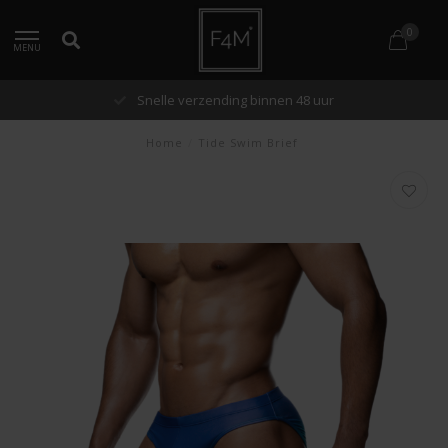
0
MENU
Snelle verzending binnen 48 uur
Home
/
Tide Swim Brief