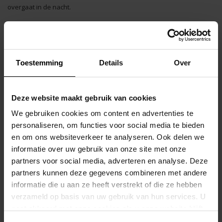
overgaat in de nacht.
Een strakke, tijdloze look gecombineerd met natuurlijk
zelfvertrouwen — zonder ooit geforceerd aan te voelen.
Toestemming
Details
Over
Dit klassieke slipmodel sluit mooi aan op het lichaam en benadrukt
je silhouet met een moderne, minimalistische uitstraling.
Deze website maakt gebruik van cookies
We gebruiken cookies om content en advertenties te
De zachte microvezel voelt soepel aan op de huid en biedt optimale
personaliseren, om functies voor social media te bieden
bewegingsvrijheid, of je nu baantjes trekt of relaxt aan het water ligt.
en om ons websiteverkeer te analyseren. Ook delen we
informatie over uw gebruik van onze site met onze
Het subtiele kleurverloop van diepblauw naar turkoois weerspiegelt
partners voor social media, adverteren en analyse. Deze
de rust en kracht van de oceaan. Afgewerkt met het iconische PUMP!
partners kunnen deze gegevens combineren met andere
logo op de achterkant voor een herkenbare, stijlvolle touch.
informatie die u aan ze heeft verstrekt of die ze hebben
verzameld op basis van uw gebruik van hun services. U
Kenmerken:
gaat akkoord met onze cookies als u onze website blijft
gebruiken.