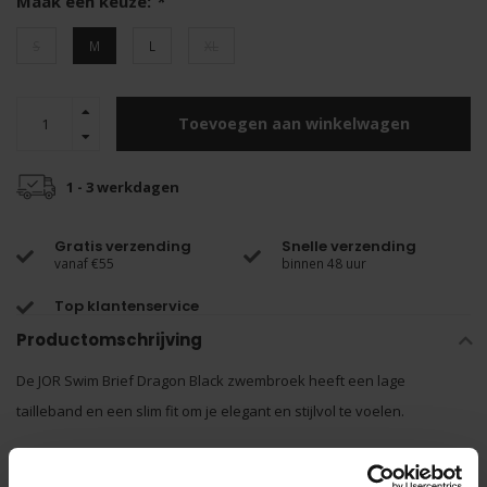
Maak een keuze:
*
S
M
L
XL
Toevoegen aan winkelwagen
1 - 3 werkdagen
Gratis verzending
Snelle verzending
vanaf €55
binnen 48 uur
Top klantenservice
Productomschrijving
De JOR Swim Brief Dragon Black zwembroek heeft een lage
tailleband en een slim fit om je elegant en stijlvol te voelen.
De tailleband is voorzien trekkoortjes om deze helemaal te laten