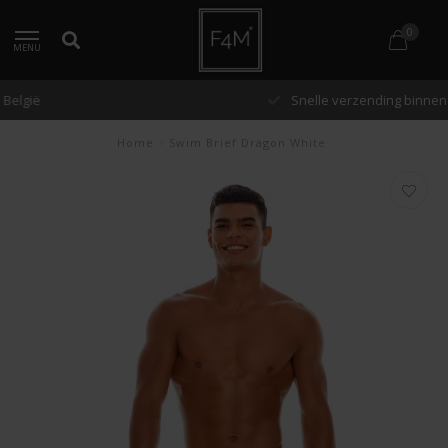
0
MENU
Snelle verzending binnen 48 uur
Home
/
Swim Brief Dragon White