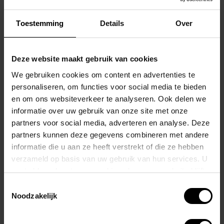
aanpassen.
Toestemming
Details
Over
Op het strand of in het zwemband mag je best gezien worden in
deze Swim Brief met draakmotief.
Deze website maakt gebruik van cookies
Te verkrijgen in Black, White of Red, aan u de keuze.
We gebruiken cookies om content en advertenties te
personaliseren, om functies voor social media te bieden
Uit elastische microvezelstof droogt snel en is duurzaam
en om ons websiteverkeer te analyseren. Ook delen we
Met stof beklede elastische tailleband met trekkoord aan de
informatie over uw gebruik van onze site met onze
voorkant
partners voor social media, adverteren en analyse. Deze
Materiaal: 84% nylon 16% spandex
partners kunnen deze gegevens combineren met andere
informatie die u aan ze heeft verstrekt of die ze hebben
Gerelateerde producten
verzameld op basis van uw gebruik van hun services. U
gaat akkoord met onze cookies als u onze website blijft
gebruiken.
Toestemmingsselectie
Noodzakelijk