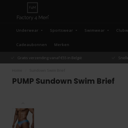
Underwear
Sportswear
Swimwear
Club
Cadeaubonnen
Merken
Snelle verzending binnen 48 uur
Home
/
Sundown Swim Brief
PUMP Sundown Swim Brief