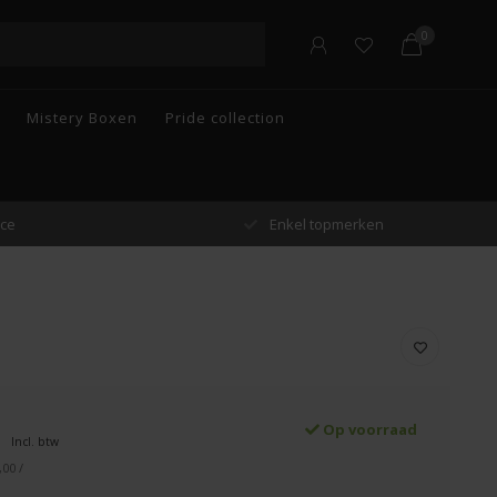
0
Mistery Boxen
Pride collection
n
Gratis verzending vanaf €55 in België
Op voorraad
Incl. btw
,00 /