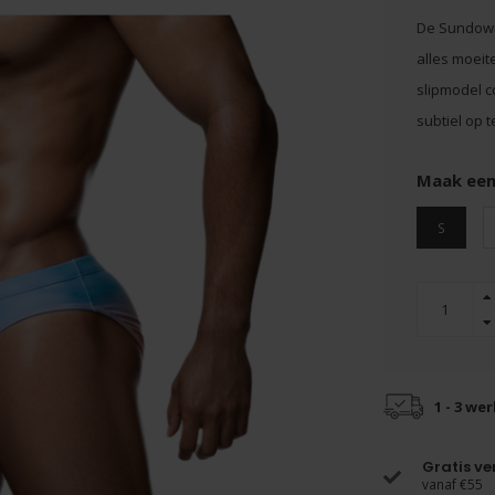
De Sundown
alles moeit
slipmodel c
subtiel op t
Maak een
S
1 - 3 we
Gratis v
vanaf €55