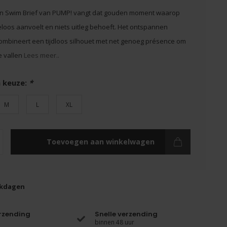
 Swim Brief van PUMP! vangt dat gouden moment waarop
eloos aanvoelt en niets uitleg behoeft. Het ontspannen
ombineert een tijdloos silhouet met net genoeg présence om
e vallen
Lees meer..
 keuze:
*
M
L
XL
Toevoegen aan winkelwagen
rkdagen
erzending
Snelle verzending
binnen 48 uur