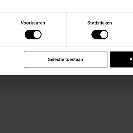
mmen.
Voorkeuren
Statistieken
karakter van een zonsondergang en geeft deze
um touch.
Selectie toestaan
A