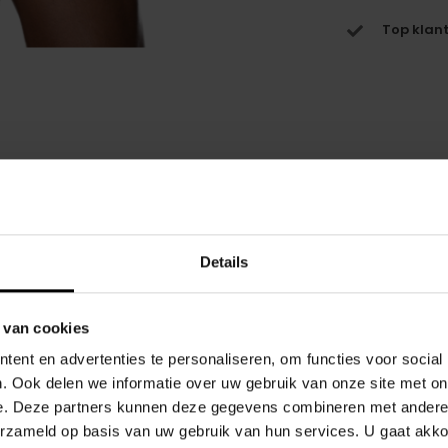
Top klant
Gerelate
Details
t dat gouden moment waarop alles moeiteloos
 van cookies
genoeg présence om subtiel op te vallen — stijlvol,
ent en advertenties te personaliseren, om functies voor social
. Ook delen we informatie over uw gebruik van onze site met on
e. Deze partners kunnen deze gegevens combineren met andere i
 bewegingsvrijheid, of je nu relaxt aan het
erzameld op basis van uw gebruik van hun services. U gaat akk