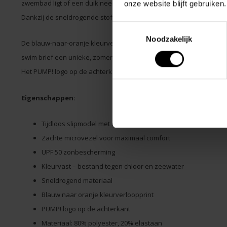
zwembad ligt of een duik neemt in zee.
onze website blijft gebruiken.
Dankzij de sneldrogende stof blijf je comfortabel, ook na het zwe
Toestemmingsselectie
Noodzakelijk
De blauw-naar-oranje kleurverloopprint weerspiegelt het warme 
swim brief een unieke, zomerse uitstraling.
Het PUMP! logo op de achterkant zorgt voor die herkenbare, premi
Eigenschappen:
Tijdloos slipmodel met moderne fit
Zachte microvezel voor maximaal comfort
UPF 50 zonbescherming
Kleurvast – bestand tegen chloor en zeewater
Sneldrogend materiaal
Blauw naar oranje kleurverloopprint
PUMP! logo op de achterkant
Materiaal: 80% polyester, 20% elastaan