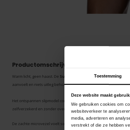
Productomschrijving
Toestemming
Warm licht, geen haast. De
Sundown Swim Brief van PUMP!
vang
aanvoelt en niets uitleg behoeft.
Deze website maakt gebruik
Het ontspannen slipmodel combineert een tijdloos silhouet met net 
We gebruiken cookies om cont
zelfverzekerd en zonder overdaad.
websiteverkeer te analyseren
media, adverteren en analys
De zachte microvezel voelt soepel aan op de huid en biedt optimale
verstrekt of die ze hebben v