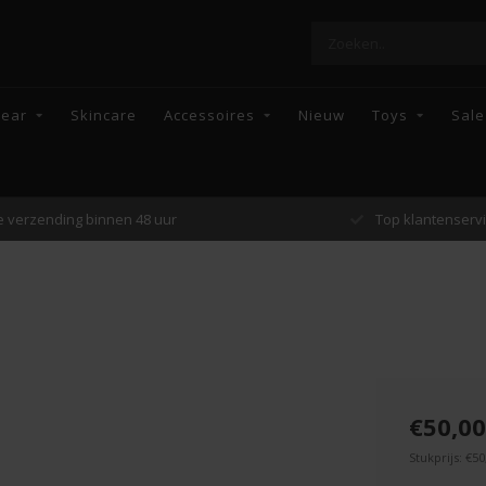
wear
Skincare
Accessoires
Nieuw
Toys
Sale
Top klantenservice
Enkel topmerke
€50,00
Stukprijs: €50