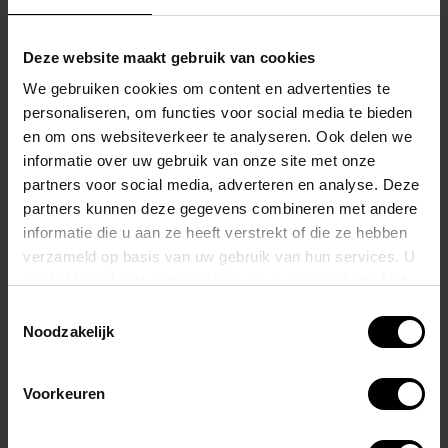
ondersteuning.
Deze website maakt gebruik van cookies
Transparante metalen ringetjes omlijnen het ontwerp, terwijl
We gebruiken cookies om content en advertenties te
glanzende zwarte banden je billen perfect omsluiten en liften.
personaliseren, om functies voor social media te bieden
en om ons websiteverkeer te analyseren. Ook delen we
De dikke tailleband draagt trots een gepolijste zilveren STUD-tag en
informatie over uw gebruik van onze site met onze
voegt een finishing touch toe aan dit statement piece.
partners voor social media, adverteren en analyse. Deze
partners kunnen deze gegevens combineren met andere
Voor wie verlangt naar stijl, comfort, en een vleugje pit – de STALLION
informatie die u aan ze heeft verstrekt of die ze hebben
is er om je zelfverzekerd te laten stralen.
verzameld op basis van uw gebruik van hun services. U
gaat akkoord met onze cookies als u onze website blijft
Zoek je iets exclusief? Dan is de collectie van STUD echt iets voor jou.
gebruiken.
Toestemmingsselectie
Noodzakelijk
Wij zijn exclusief verdeler van het merk STUD.
Voorkeuren
—> Best een maatje groter bestellen dan je gewend bent!