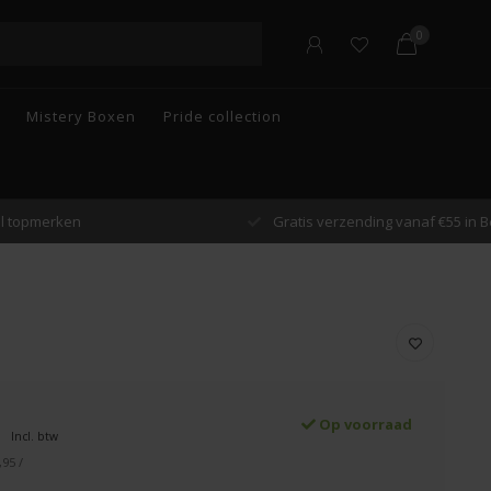
0
Mistery Boxen
Pride collection
n
Gratis verzending vanaf €55 in België
Op voorraad
Incl. btw
,95 /