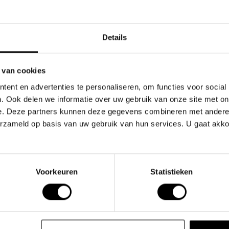
Details
 van cookies
ent en advertenties te personaliseren, om functies voor social
. Ook delen we informatie over uw gebruik van onze site met on
Gerelate
e. Deze partners kunnen deze gegevens combineren met andere i
erzameld op basis van uw gebruik van hun services. U gaat akk
stuk dat is ontworpen voor zowel comfort als stijl.
 zijn naar een opvallend en levendig ontwerp in
Voorkeuren
Statistieken
rfde ontwerpen en hoogwaardige materialen.
urencombinaties, waardoor een levendig en