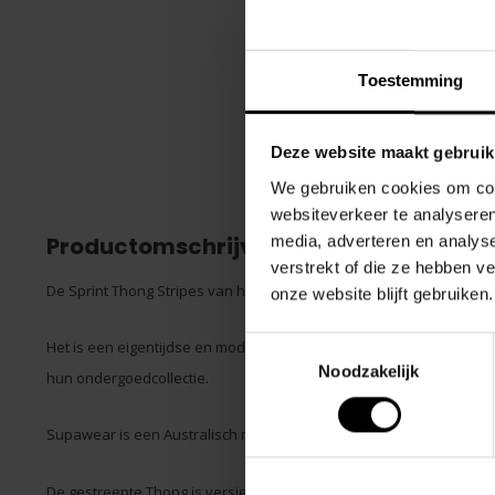
Toestemming
Deze website maakt gebruik
We gebruiken cookies om cont
websiteverkeer te analyseren
Productomschrijving
media, adverteren en analys
verstrekt of die ze hebben v
De Sprint Thong Stripes van het merk Supawear is een onderkleding
onze website blijft gebruiken.
Toestemmingsselectie
Het is een eigentijdse en modieuze keuze voor mensen die op zoek
Noodzakelijk
hun ondergoedcollectie.
Supawear is een Australisch merk dat bekend staat om zijn gedu
De gestreepte Thong is versierd met levendige en opvallende kle