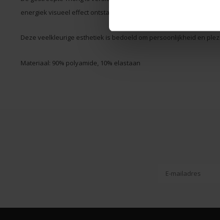
energiek visueel effect ontstaat.
Deze veelkleurige esthetiek is bedoeld om persoonlijkheid en plez
Materiaal: 90% polyamide, 10% elastaan