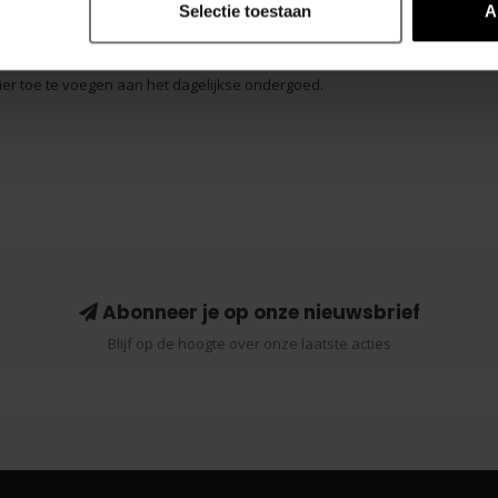
Selectie toestaan
A
ier toe te voegen aan het dagelijkse ondergoed.
Abonneer je op onze nieuwsbrief
Blijf op de hoogte over onze laatste acties