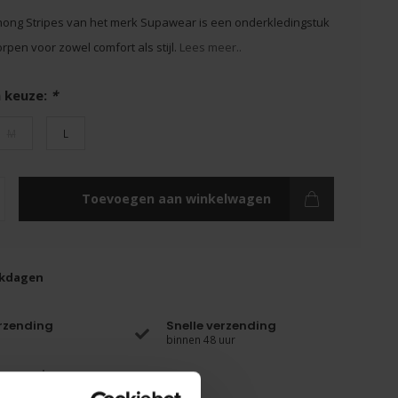
hong Stripes van het merk Supawear is een onderkledingstuk
rpen voor zowel comfort als stijl.
Lees meer..
 keuze:
*
M
L
Toevoegen aan winkelwagen
rkdagen
erzending
Snelle verzending
binnen 48 uur
enservice