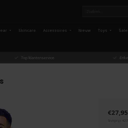
wear
Skincare
Accessoires
Nieuw
Toys
Sale
Top klantenservice
Enkel topmerke
s
€27,95
Stukprijs: €27