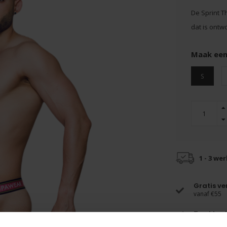
De Sprint T
dat is ontwo
Maak een
S
1 - 3 we
Gratis v
vanaf €55
Top klant