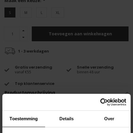
Maak een keuze:
*
S
M
L
XL
Toevoegen aan winkelwagen
1 - 3 werkdagen
Gratis verzending
Snelle verzending
vanaf €55
binnen 48 uur
Top klantenservice
Productomschrijving
De Show-it® Active Jock biedt een verbluffend stijlvol en functioneel
ontwerp.
Toestemming
Details
Over
De opvallende contrastdetails maken deze jockstrap visueel