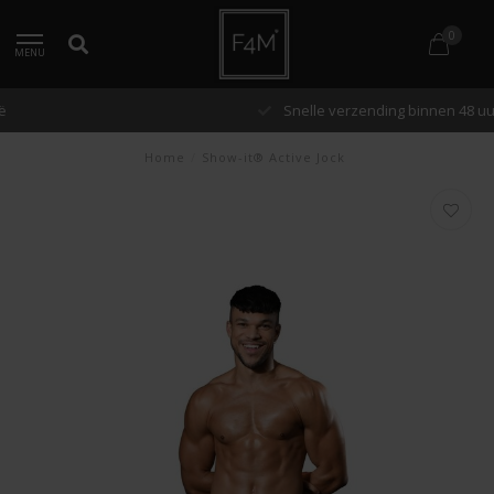
0
MENU
Snelle verzending binnen 48 uur
Home
/
Show-it® Active Jock