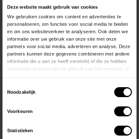
aantrekkelijk en modern.
Deze website maakt gebruik van cookies
We gebruiken cookies om content en advertenties te
Dankzij de innovatieve constructie biedt de jock maximale frontale
personaliseren, om functies voor social media te bieden
lift, waardoor je een toename van maar liefst 3,8 cm kunt ervaren.
en om ons websiteverkeer te analyseren. Ook delen we
Dit zorgt niet alleen voor een betere ondersteuning, maar ook voor
informatie over uw gebruik van onze site met onze
een verbeterd silhouet.
partners voor social media, adverteren en analyse. Deze
partners kunnen deze gegevens combineren met andere
De jockstrap is een stijlvolle update van het klassieke jockkatoen,
informatie die u aan ze heeft verstrekt of die ze hebben
verzameld op basis van uw gebruik van hun services. U
wat betekent dat het niet alleen comfortabel is, maar er ook
gaat akkoord met onze cookies als u onze website blijft
eigentijds uitziet.
gebruiken.
Toestemmingsselectie
Noodzakelijk
De stof en het ontwerp geven het gevoel dat je bijna niets draagt,
waardoor het ideaal is voor langdurig gebruik en activiteiten waarbij
Voorkeuren
comfort en bewegingsvrijheid essentieel zijn.
Materiaal: 95% Katoen 5% Spandex
Statistieken