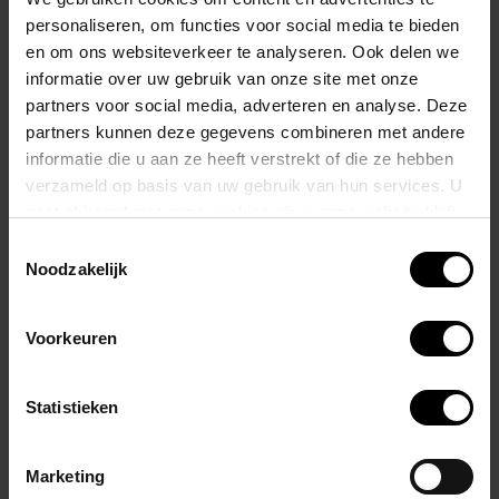
zachtglanzende tailleband met high-definition vezelkleuren en een
personaliseren, om functies voor social media te bieden
blauw en groen doorgestikte cup.
en om ons websiteverkeer te analyseren. Ook delen we
informatie over uw gebruik van onze site met onze
Voor welke look je ook gaat, PUMP! heeft wat je zoekt om je op je
partners voor social media, adverteren en analyse. Deze
gemak te voelen.
partners kunnen deze gegevens combineren met andere
informatie die u aan ze heeft verstrekt of die ze hebben
45 mm zwarte, groene en blauwe elastische tailleband
verzameld op basis van uw gebruik van hun services. U
Body van zwart katoen
gaat akkoord met onze cookies als u onze website blijft
Blauw en groen stiksel
gebruiken.
Groen elastiek rond been
Toestemmingsselectie
Noodzakelijk
Materiaal: katoen 94% – elastaan ​​6%
Voorkeuren
Gerelateerde producten
Statistieken
Marketing