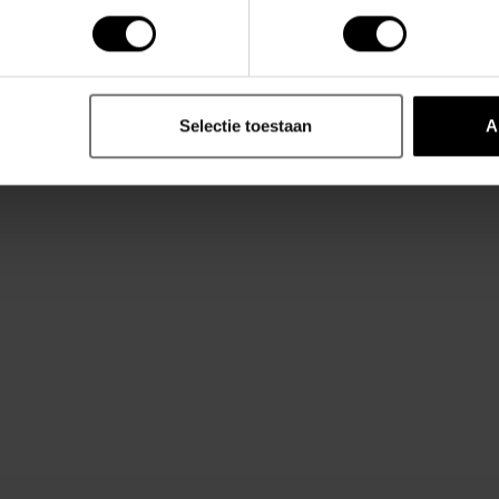
ter.
te verleggen en sexy opnieuw te definiëren.
Selectie toestaan
A
ou.