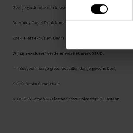
Geef je garderobe een boost en laat een onvergetelijke indruk ach
De Mutiny Camel Trunk Nude Temptation roept je op om je grenzen 
Zoek je iets exclusief? Dan is de collectie van STUD echt iets voor j
Wij zijn exclusief verdeler van het merk STUD.
—> Best een maatje groter bestellen dan je gewend bent!
KLEUR: Denim Camel Nude
STOF: 95% Katoen 5% Elastaan / 95% Polyester 5% Elastaan