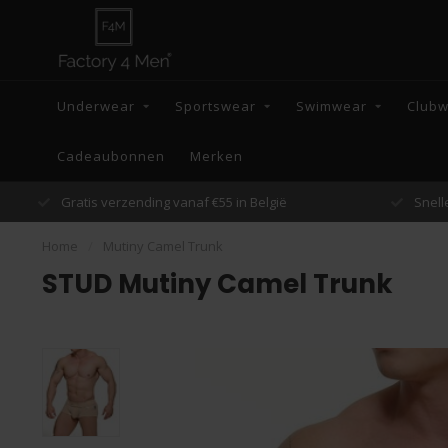
Underwear
Sportswear
Swimwear
Club
Cadeaubonnen
Merken
Snelle verzending binnen 48 uur
Home
/
Mutiny Camel Trunk
STUD Mutiny Camel Trunk