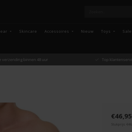
wear
Skincare
Accessoires
Nieuw
Toys
Sale
Top klantenservice
Enkel topmerke
€46,95
Stukprijs: €46