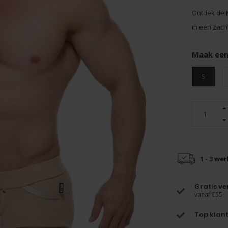
Ontdek de M
in een zacht
Maak een
S
1 - 3 we
Gratis v
vanaf €55
Top klant