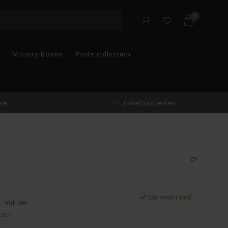
0
Mistery Boxen
Pride collection
n
Gratis verzending vanaf €55 in België
Op voorraad
Incl. btw
,95 /