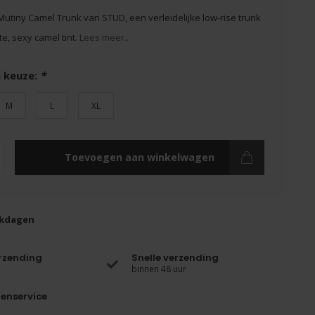
utiny Camel Trunk van STUD, een verleidelijke low-rise trunk
e, sexy camel tint.
Lees meer..
 keuze:
*
M
L
XL
Toevoegen aan winkelwagen
rkdagen
erzending
Snelle verzending
binnen 48 uur
enservice