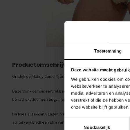
Toestemming
Productomschrijving
Deze website maakt gebruik
Ontdek de Mutiny Camel Trunk van STUD, een verleidelijke low-rise 
We gebruiken cookies om cont
websiteverkeer te analyseren
Deze trunk combineert rekbare denim met een luxueuze zachtheid,
media, adverteren en analys
benadrukt door een edgy metalen klinknagel voor die extra flair.
verstrekt of die ze hebben v
onze website blijft gebruiken.
De twee zijzakken voegen niet alleen functionaliteit toe, maar m
Toestemmingsselectie
achterkant biedt een slim verborgen rits een speelse twist.
Noodzakelijk