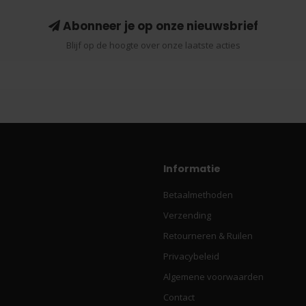
Abonneer je op onze nieuwsbrief
Blijf op de hoogte over onze laatste acties
Informatie
Betaalmethoden
Verzending
Retourneren & Ruilen
Privacybeleid
Algemene voorwaarden
Contact