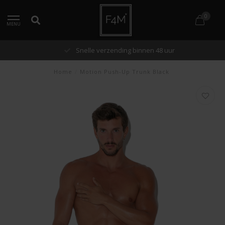
0
MENU
Snelle verzending binnen 48 uur
Home
/
Motion Push-Up Trunk Black