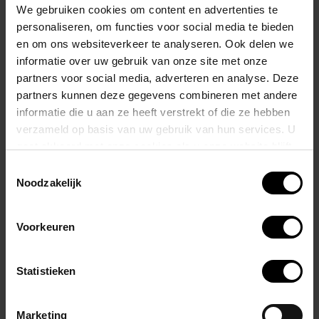
We gebruiken cookies om content en advertenties te
Is een opvallend en stijlvolle boxer dat speciaal is ontworpen voor
personaliseren, om functies voor social media te bieden
en om ons websiteverkeer te analyseren. Ook delen we
mannen die houden van een gedurfde kleurencombinatie.
informatie over uw gebruik van onze site met onze
partners voor social media, adverteren en analyse. Deze
Het materiaal van deze herenboxer is mesh-stof, wat een lichte stof
partners kunnen deze gegevens combineren met andere
is.
informatie die u aan ze heeft verstrekt of die ze hebben
verzameld op basis van uw gebruik van hun services. U
Mesh stof heeft kleine gaatjes of openingen die zorgen voor een
gaat akkoord met onze cookies als u onze website blijft
goede luchtcirculatie wat het comfortabel maakt om te dragen,
gebruiken.
Toestemmingsselectie
vooral in warme omstandigheden.
Noodzakelijk
Materiaalstof: 84% polyamide - 16% elastaan
Voorkeuren
​​Details: 47% katoen - 47% modal - 6% elastaan
Statistieken
Gerelateerde producten
Marketing