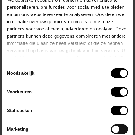
personaliseren, om functies voor social media te bieden
Is een opvallend en stijlvolle slip dat speciaal is ontworpen voor
en om ons websiteverkeer te analyseren. Ook delen we
mannen die houden van een gedurfde kleurencombinatie.
informatie over uw gebruik van onze site met onze
partners voor social media, adverteren en analyse. Deze
Het materiaal van deze herenslip is mesh-stof, wat een lichte stof is.
partners kunnen deze gegevens combineren met andere
informatie die u aan ze heeft verstrekt of die ze hebben
verzameld op basis van uw gebruik van hun services. U
Mesh stof heeft kleine gaatjes of openingen die zorgen voor een
gaat akkoord met onze cookies als u onze website blijft
goede luchtcirculatie wat het comfortabel maakt om te dragen,
gebruiken.
Toestemmingsselectie
vooral in warme omstandigheden.
Noodzakelijk
Materiaalstof: 84% polyamide - 16% elastaan
​​Details: 47% katoen - 47% modal - 6% elastaan
Voorkeuren
Gerelateerde producten
Statistieken
Marketing