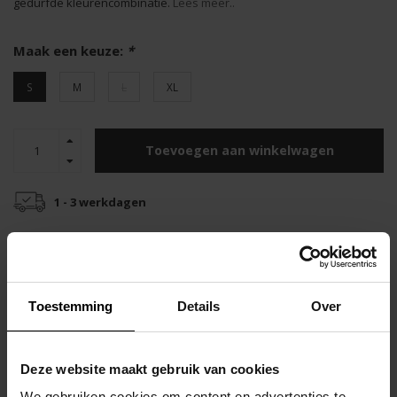
gedurfde kleurencombinatie.
Lees meer..
Maak een keuze:
*
S
M
L
XL
Toevoegen aan winkelwagen
1 - 3 werkdagen
Gratis verzending
Snelle verzending
vanaf €55
binnen 48 uur
Top klantenservice
Toestemming
Details
Over
Productomschrijving
Deze Motion Push-Up Brief Fuchsia van het merk Code 22 is een
Deze website maakt gebruik van cookies
stijlvolle fuchsia slip met zwarte accenten.
We gebruiken cookies om content en advertenties te