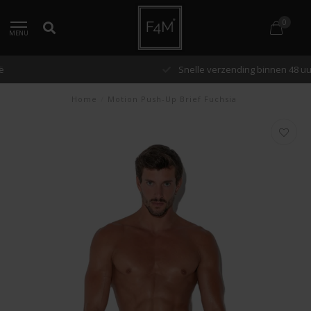
0
MENU
Snelle verzending binnen 48 uur
Home
/
Motion Push-Up Brief Fuchsia