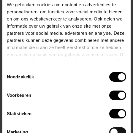
We gebruiken cookies om content en advertenties te
Gerelateerde producten
personaliseren, om functies voor social media te bieden
en om ons websiteverkeer te analyseren. Ook delen we
informatie over uw gebruik van onze site met onze
partners voor social media, adverteren en analyse. Deze
partners kunnen deze gegevens combineren met andere
informatie die u aan ze heeft verstrekt of die ze hebben
verzameld op basis van uw gebruik van hun services. U
gaat akkoord met onze cookies als u onze website blijft
gebruiken.
Toestemmingsselectie
Noodzakelijk
Cockring Rubber 4
Cockring Rubber 10
Voorkeuren
mm
mm
€5,95
€9,95
Statistieken
Stukprijs: €5,95 /
Stukprijs: €9,95 /
Marketing