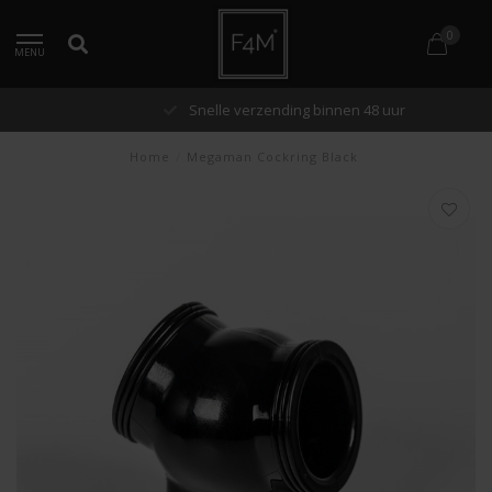
0
MENU
Snelle verzending binnen 48 uur
Home
/
Megaman Cockring Black