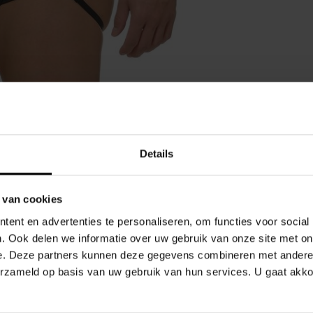
Gerelate
Details
neert stijl en comfort in een uniek ontwerp.
 van cookies
n esthetische meerwaarde te bieden.
ent en advertenties te personaliseren, om functies voor social
. Ook delen we informatie over uw gebruik van onze site met on
e. Deze partners kunnen deze gegevens combineren met andere i
 ondersteuning, accentueert de contouren van je
erzameld op basis van uw gebruik van hun services. U gaat akk
hte glans, waardoor ze een verfijnde uitstraling