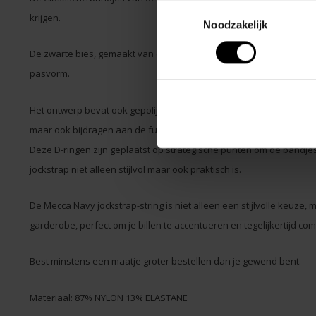
Toestemmingsselectie
krijgen.
Noodzakelijk
De zwarte bies, gemaakt van een mix van nylon en elastaan, voegt 
pasvorm.
Het ontwerp bevat ook gepolijste zilveren metalen D-ringen, die n
maar ook bijdragen aan de functionaliteit van het stuk.
Deze D-ringen zijn geplaatst op strategische punten om de bandje
jockstrap niet alleen stijlvol maar ook praktisch is.
De Mecca Navy jockstrap-string is niet alleen een stijlvolle keuze,
garderobe, perfect om je billen te accentueren en tegelijkertijd co
Best minstens een maatje groter bestellen dan je gewend bent.
Materiaal: 87% NYLON 13% ELASTANE