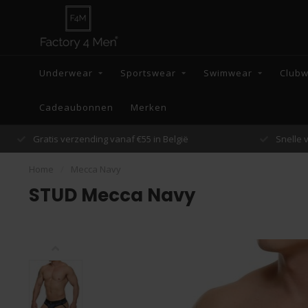
Underwear
Sportswear
Swimwear
Club
Cadeaubonnen
Merken
Snelle verzending binnen 48 uur
Home
/
Mecca Navy
STUD Mecca Navy