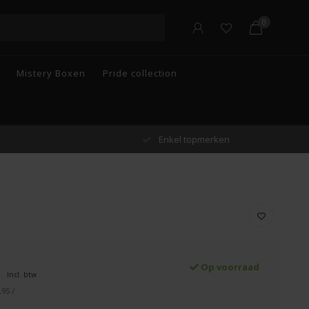
0
Mistery Boxen
Pride collection
n
Gratis verzending vanaf €55 in België
Op voorraad
Incl. btw
,95 /