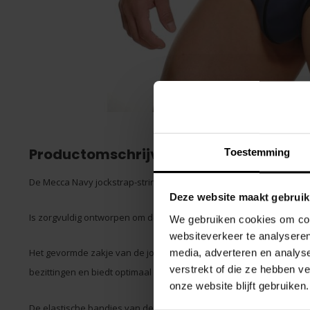
Productomschrijving
Toestemming
De Mecca Navy jockstrap-string voor heren van het merk STUD combi
Deze website maakt gebruik
Is zorgvuldig ontworpen om de drager zowel ondersteuning als ee
We gebruiken cookies om cont
websiteverkeer te analyseren
media, adverteren en analys
Het gevormde zakje van de jockstrap zorgt voor een voorgevormde
verstrekt of die ze hebben v
bezittingen en biedt optimaal comfort.
onze website blijft gebruiken.
De elastische bandjes van de jockstrap zijn smal en hebben een lic