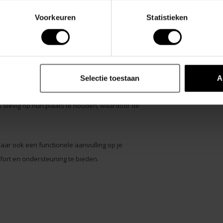
Voorkeuren
Statistieken
een vleugje verfijning toe en biedt een elastische
iet alleen een visuele aantrekkingskracht hebben,
Selectie toestaan
A
s stevig op hun plaats te houden, waardoor de
 maar ook een functionele aanvulling op je
mfort en ondersteuning te bieden.