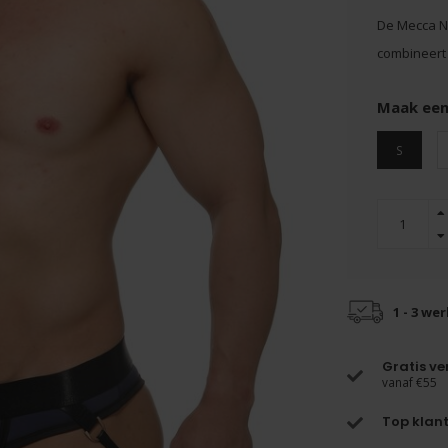
De Mecca Na
combineert 
Maak een
S
1 - 3 we
Gratis v
vanaf €55
Top klant