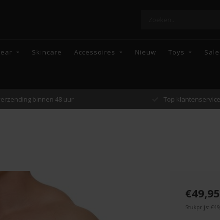
wear
Skincare
Accessoires
Nieuw
Toys
Sale
Top klantenservice
Enkel topmerke
€49,95
Stukprijs: €49