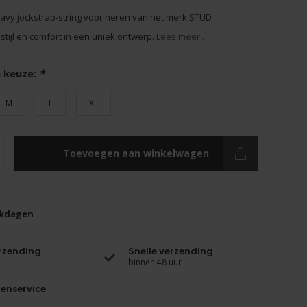
vy jockstrap-string voor heren van het merk STUD
stijl en comfort in een uniek ontwerp.
Lees meer..
 keuze:
*
M
L
XL
Toevoegen aan winkelwagen
rkdagen
erzending
Snelle verzending
binnen 48 uur
enservice