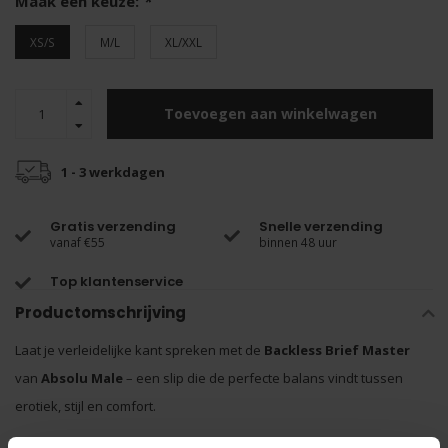
Maak een keuze:
*
XS/S
M/L
XL/XXL
Toevoegen aan winkelwagen
1 - 3 werkdagen
Gratis verzending
Snelle verzending
vanaf €55
binnen 48 uur
Top klantenservice
Productomschrijving
Laat je verleidelijke kant spreken met de
Backless Brief Master
van
Absolu Male
– een slip die de perfecte balans vindt tussen
erotiek, stijl en comfort.