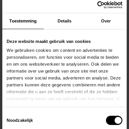
Ontworpen voor de man die durft te verleiden, onthult dit
meesterlijke ontwerp meer dan ooit tevoren, terwijl het toch
geraffineerd en elegant blijft.
Toestemming
Details
Over
Een meesterlijk erotisch ontwerp
De
Backless Brief Master
onderscheidt zich door zijn volledig open
Deze website maakt gebruik van cookies
achterkant, versierd met subtiele, elastische bandjes die een
We gebruiken cookies om content en advertenties te
sensueel lijnenspel creëren over de onderrug.
personaliseren, om functies voor social media te bieden
en om ons websiteverkeer te analyseren. Ook delen we
Deze bandjes accentueren de rondingen en geven het silhouet een
informatie over uw gebruik van onze site met onze
onweerstaanbare uitstraling.
partners voor social media, adverteren en analyse. Deze
partners kunnen deze gegevens combineren met andere
Aan de voorkant zorgt de nauwsluitende pasvorm voor
perfecte
informatie die u aan ze heeft verstrekt of die ze hebben
ondersteuning
en een
verfijnde anatomische look
.
verzameld op basis van uw gebruik van hun services. U
gaat akkoord met onze cookies als u onze website blijft
Een discreet
verborgen zakje
biedt extra comfort en functionaliteit
gebruiken.
Toestemmingsselectie
zonder het esthetische design te verstoren.
Noodzakelijk