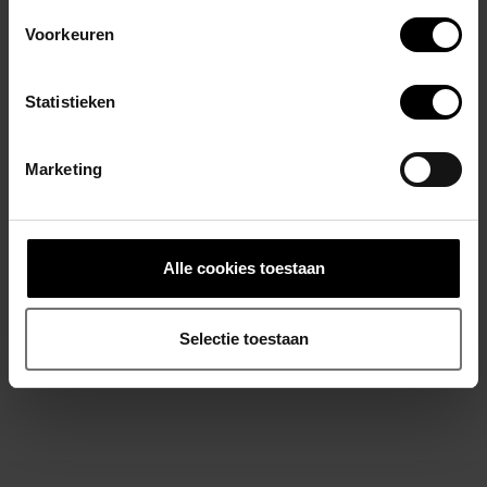
Absolu Male
herdefinieert met de Backless Brief Master het
Voorkeuren
concept van luxe herenondergoed: uitdagend, sensueel en
onmiskenbaar stijlvol.
Statistieken
Absolu Male – Dare to be seen.
Marketing
Materiaal: 90% Polyester - 10% spandex
96% katoen - 4% spandex
Alle cookies toestaan
Gerelateerde producten
Selectie toestaan