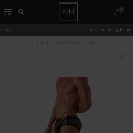
0
MENU
Snelle verzending binnen 48 uur
Home
/
Master Backless Briefs