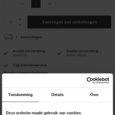
S
M
L
XL
Toevoegen aan winkelwagen
1 - 3 werkdagen
Gratis verzending
Snelle verzending
vanaf €55
binnen 48 uur
Top klantenservice
Productomschrijving
De MALO Black is een string gemaakt van hoogwaardig geperforeerd
zwart PVC en is klaar voor actie!
Toestemming
Details
Over
De hoogwaardige zwarte tailleband heeft een prachtige glans en de
string aan de achterkant laat je billen optimaal zien.
Deze website maakt gebruik van cookies