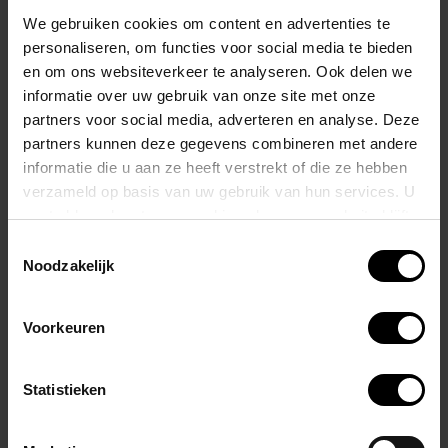
We gebruiken cookies om content en advertenties te
De perforatie van PVC van dit seizoen is groter, wat een nog sexyer
personaliseren, om functies voor social media te bieden
uiterlijk geeft! Een metalen STUD-label met het merk en een
en om ons websiteverkeer te analyseren. Ook delen we
gepolijste zilveren afwerking maakt het ontwerp compleet.
informatie over uw gebruik van onze site met onze
partners voor social media, adverteren en analyse. Deze
Dit ontwerp heeft metalen ringen aan elke kant met een matzwarte
partners kunnen deze gegevens combineren met andere
informatie die u aan ze heeft verstrekt of die ze hebben
afwerking waarmee al onze lichaamsharnassen kunnen worden
verzameld op basis van uw gebruik van hun services. U
vastgemaakt
, waardoor je meerdere looks krijgt!
gaat akkoord met onze cookies als u onze website blijft
gebruiken.
Toestemmingsselectie
Wij zijn exclusief verdeler van het merk STUD.
Noodzakelijk
—> Best een maatje groter bestellen dan je gewend bent!
Voorkeuren
STOF: 95% POLYESTER 5% ELASTAAN
Statistieken
Gerelateerde producten