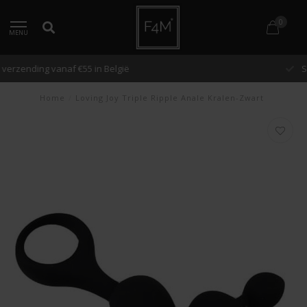
0
MENU
Snelle verzending binnen 48 uur
Home
/
Loving Joy Triple Ripple Anale Kralen-Zwart