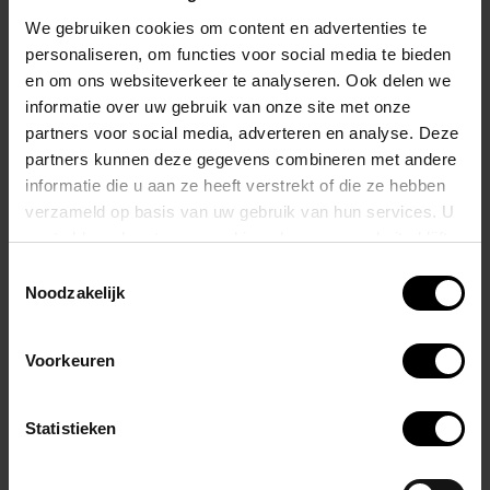
Verwarm ze voor een sensuele ervaring of koel ze af voor een
We gebruiken cookies om content en advertenties te
verfrissende sensatie.
personaliseren, om functies voor social media te bieden
en om ons websiteverkeer te analyseren. Ook delen we
De stevige vingerlus zorgt voor veilig en eenvoudig gebruik.
informatie over uw gebruik van onze site met onze
partners voor social media, adverteren en analyse. Deze
Ideaal voor zowel beginners als ervaren gebruikers van anale
partners kunnen deze gegevens combineren met andere
informatie die u aan ze heeft verstrekt of die ze hebben
stimulatie.
verzameld op basis van uw gebruik van hun services. U
gaat akkoord met onze cookies als u onze website blijft
Eigenschappen:
gebruiken.
Toestemmingsselectie
Noodzakelijk
Triple Ripple siliconen anale kralen
Buttplug met kralenontwerp
Gemaakt van superzachte en extreem flexibele siliconen
Kralen variëren in grootte van 2,5 tot 3,5 inch
Voorkeuren
Voorzien van een stevige vingerlus voor eenvoudig en veilig
terughalen
Statistieken
Gerelateerde producten