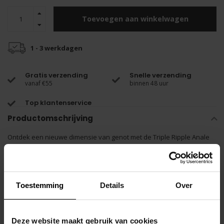
Toevoegen aan winkelwagen
1 - 3 werkdagen
Gratis verzending
Snelle verzending
vanaf €55
binnen 48 uur
Top klantenservice
Productomschrijving
Ontdek een nieuwe dimensie van genot met de Triple Ripple Anale
Kralen-Zwart, gegoten uit hoogwaardige, hypoallergene siliconen.
Deze fluweelzachte kralen zijn ontworpen om geleidelijk groter te
Toestemming
Details
Over
worden, waardoor je de wereld van anaal genot op jouw tempo kunt
verkennen.
Deze website maakt gebruik van cookies