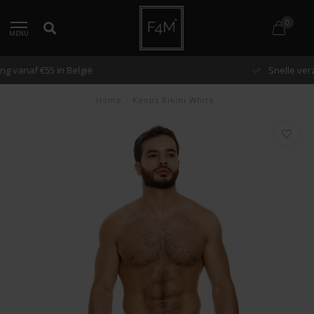
0
MENU
Snelle verzending binnen 48 uur
Home
/
Keops Bikini White