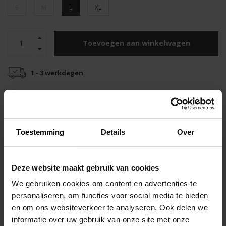
S
M
L
XL
Toevoegen aan winkelwagen
1 - 3 werkdagen
Gratis verzending
Snelle verzending
vanaf €55
binnen 48 uur
Top klantenservice
Toestemming
Details
Over
Productomschrijving
Als je op zoek bent naar een sexy, strakke bikini slip - dit is het!
Deze website maakt gebruik van cookies
We gebruiken cookies om content en advertenties te
Dit Keops bikinibroekje van JOR zit laag op je heupen waardoor je
personaliseren, om functies voor social media te bieden
precies de juiste bedekking hebt.
en om ons websiteverkeer te analyseren. Ook delen we
informatie over uw gebruik van onze site met onze