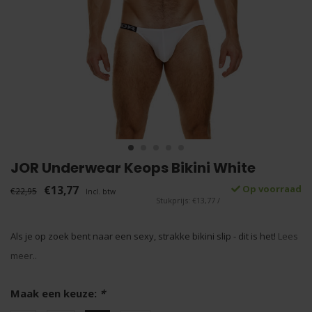
JOR Underwear Keops Bikini White
€13,77
Op voorraad
€22,95
Incl. btw
Stukprijs: €13,77 /
Als je op zoek bent naar een sexy, strakke bikini slip - dit is het!
Lees
meer..
Maak een keuze:
*