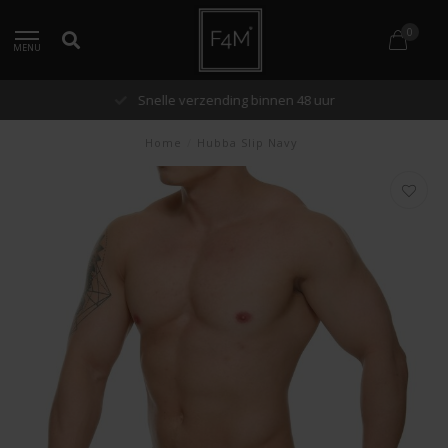
0
MENU
Snelle verzending binnen 48 uur
Home
/
Hubba Slip Navy