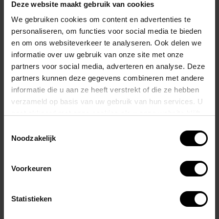
Deze website maakt gebruik van cookies
aan het ontwerp.
We gebruiken cookies om content en advertenties te
Een opvallend kenmerk van deze slip is het voorgevormde zakje,
personaliseren, om functies voor social media te bieden
en om ons websiteverkeer te analyseren. Ook delen we
dat subtiel je natuurlijke vorm accentueert.+
informatie over uw gebruik van onze site met onze
Dit detail voegt niet alleen een esthetisch aspect toe, maar zorgt ook
partners voor social media, adverteren en analyse. Deze
voor extra comfort en ondersteuning.
partners kunnen deze gegevens combineren met andere
informatie die u aan ze heeft verstrekt of die ze hebben
De ecrukleurige biezen langs de randen van de slip voegen een
verzameld op basis van uw gebruik van hun services. U
verfijnd contrast toe aan de levendige roze kleur.
gaat akkoord met onze cookies als u onze website blijft
Deze subtiele accenten tillen het ontwerp naar een hoger niveau
gebruiken.
Toestemmingsselectie
van elegantie.
Noodzakelijk
Wij zijn exclusief verdeler van het merk STUD.
Voorkeuren
Matraiaal: 95% POLYESTER 5% ELASTANE
Statistieken
Gerelateerde producten