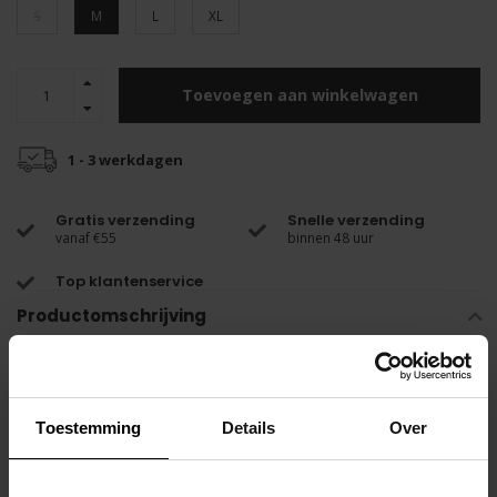
S
M
L
XL
Toevoegen aan winkelwagen
1 - 3 werkdagen
Gratis verzending
Snelle verzending
vanaf €55
binnen 48 uur
Top klantenservice
Productomschrijving
De HUBBA slip met lage taille, van het merk STUD, straalt in een
levendige knalroze kleur.
Toestemming
Details
Over
De kenmerkende "WEAR IT PROUD" tailleband, uitgevoerd in een
levendige blauwe tint, voegt een speels en opvallend element toe