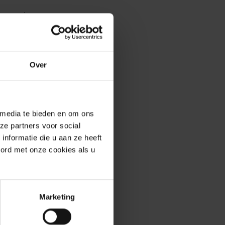
enservice
Over
erde producten
 media te bieden en om ons
ze partners voor social
SALE -63%
nformatie die u aan ze heeft
oord met onze cookies als u
Marketing