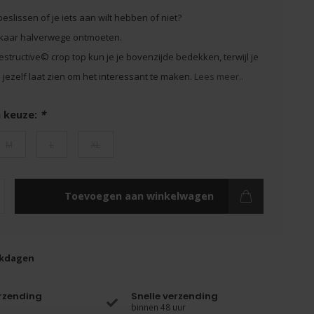
beslissen of je iets aan wilt hebben of niet?
lkaar halverwege ontmoeten.
structive© crop top kun je je bovenzijde bedekken, terwijl je
jezelf laat zien om het interessant te maken.
Lees meer..
 keuze:
*
M
L
XL
Toevoegen aan winkelwagen
rkdagen
erzending
Snelle verzending
binnen 48 uur