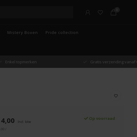
0
Mistery Boxen
Pride collection
n
Gratis verzending vanaf €55 in België
14,00
Op voorraad
Incl. btw
,00 /