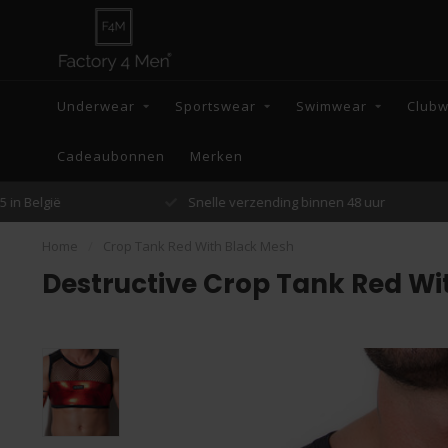
Underwear
Sportswear
Swimwear
Club
Cadeaubonnen
Merken
Snelle verzending binnen 48 uur
Home
/
Crop Tank Red With Black Mesh
Destructive Crop Tank Red Wi