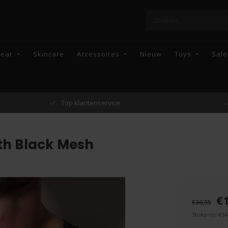
wear
Skincare
Accessoires
Nieuw
Toys
Sale
Top klantenservice
Enkel topmerke
th Black Mesh
€
€36,95
Stukprijs: €14