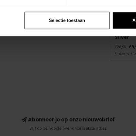
an ​​20%
Selectie toestaan
A
DESTRUCTI
Brief W
Silver
€9,
€26,95
Stukprijs: €9,
Abonneer je op onze nieuwsbrief
Blijf op de hoogte over onze laatste acties