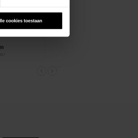
lle cookies toestaan
VE
hite Mesh With
95
95 /