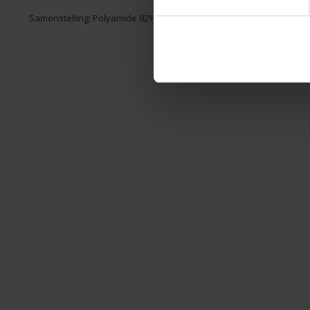
Samenstelling: Polyamide 92%, Spandex 8%; Polyamide 80%, Elasta