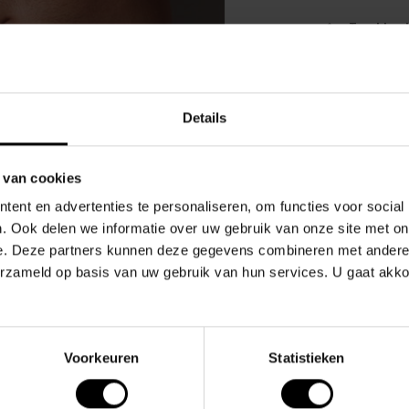
Top klant
Details
 van cookies
Gerelate
ent en advertenties te personaliseren, om functies voor social
. Ook delen we informatie over uw gebruik van onze site met on
.
e. Deze partners kunnen deze gegevens combineren met andere i
ultieme fetisj-look, zeker als je het combineert met
erzameld op basis van uw gebruik van hun services. U gaat akk
. Gemaakt voor ultiem comfort en met het oog op
Voorkeuren
Statistieken
gelijk.