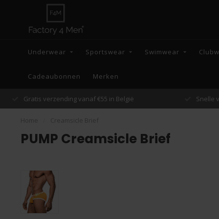
Underwear
Sportswear
Swimwear
Club
Cadeaubonnen
Merken
Snelle verzending binnen 48 uur
Home
/
Creamsicle Brief
PUMP Creamsicle Brief