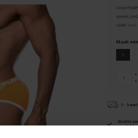
Onze PUMP!
speels, vin
raakt.
Lees 
Maak een
S
1 - 3 we
Gratis v
vanaf €55