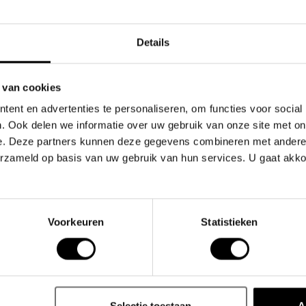
Top klant
Details
 van cookies
ent en advertenties te personaliseren, om functies voor social
. Ook delen we informatie over uw gebruik van onze site met on
e. Deze partners kunnen deze gegevens combineren met andere i
Gerelate
erzameld op basis van uw gebruik van hun services. U gaat akk
t een speels, vintage design voor een sexy
Voorkeuren
Statistieken
gemaakt met onze kenmerkende PUMP! Tailleband en
Selectie toestaan
A