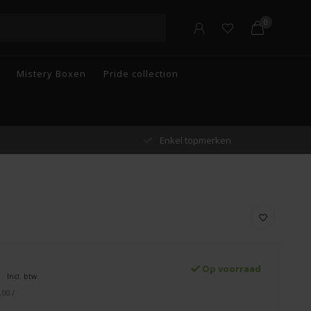
0
Mistery Boxen
Pride collection
n
Gratis verzending vanaf €55 in België
Op voorraad
Incl. btw
,00 /