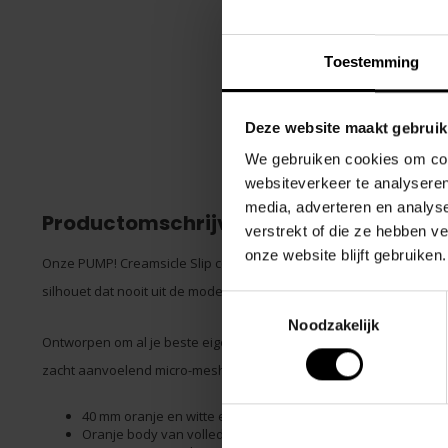
Toestemming
Deze website maakt gebruik
We gebruiken cookies om cont
websiteverkeer te analyseren
media, adverteren en analys
Productomschrijving
verstrekt of die ze hebben v
onze website blijft gebruiken.
Onze PUMP! Creamsicle Slip combineert een praktische pasvorm me
silhouet dat nooit uit de mode raakt.
Toestemmingsselectie
Noodzakelijk
Ontworpen om al je beste eigenschappen te verbeteren, het is 
zacht aanvoelend micro-mesh voor ademende prestaties.
40 mm oranje en witte elastische tailleband.
Oranje body van volledig micro-mesh.