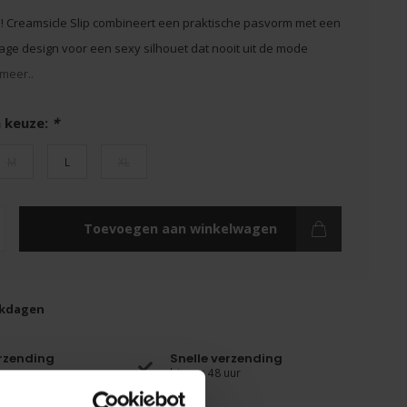
 Creamsicle Slip combineert een praktische pasvorm met een
tage design voor een sexy silhouet dat nooit uit de mode
meer..
 keuze:
*
M
L
XL
Toevoegen aan winkelwagen
rkdagen
erzending
Snelle verzending
binnen 48 uur