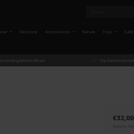
wear
Skincare
Accessoires
Nieuw
Toys
Sale
Top klantenservice
Enkel topmerke
€32,00
Stukprijs: €32