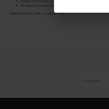
Oranje micro-mesh cup met contrasterende witte stiksels.
Wit atletisch beenelastiek.
Materiaal: nylon 78% – elastaan ​​22%