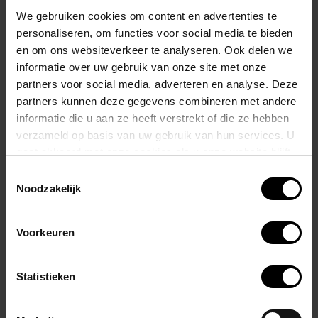
We gebruiken cookies om content en advertenties te
Gemaakt van luxe, ademende modal stof, ontworpen om jou koel en
personaliseren, om functies voor social media te bieden
comfortabel te houden, zelfs op de warmste dagen.
en om ons websiteverkeer te analyseren. Ook delen we
informatie over uw gebruik van onze site met onze
De unieke SHOW-IT® pouch tilt niet alleen je comfort, maar ook je
partners voor social media, adverteren en analyse. Deze
look naar ongekende hoogten.
partners kunnen deze gegevens combineren met andere
informatie die u aan ze heeft verstrekt of die ze hebben
Met een slanke pasvorm, prachtige contrasterende details, en een
verzameld op basis van uw gebruik van hun services. U
slimme binnenvoering die subtiel meer volume creëert, is dit een
gaat akkoord met onze cookies als u onze website blijft
gebruiken.
ontwerp dat indruk maakt – op jou én iedereen om je heen.
Toestemmingsselectie
Noodzakelijk
Kies voor een paar dat niet alleen geweldig zit, maar ook echt iets
toevoegt. Durf te pronken en laat jezelf zien, want jij verdient het
Voorkeuren
beste.
Statistieken
Gerelateerde producten