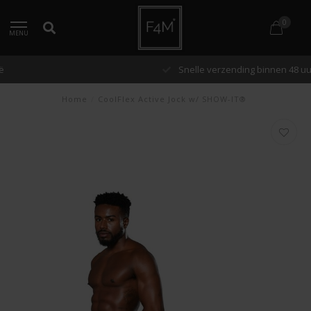
0
MENU
Snelle verzending binnen 48 uur
Home
/
CoolFlex Active Jock w/ SHOW-IT®