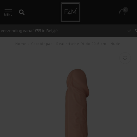
0
MENU
Snelle verzending binnen 48 uur
Home
/
Catoblepas - Realistische Dildo 20.6 cm - Nude