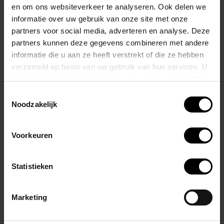
en om ons websiteverkeer te analyseren. Ook delen we
Het superzachte TPR-materiaal is lichaamsveilig en voelt zacht aan
informatie over uw gebruik van onze site met onze
partners voor social media, adverteren en analyse. Deze
op de huid.
partners kunnen deze gegevens combineren met andere
informatie die u aan ze heeft verstrekt of die ze hebben
Realistisch ontwerp
Gemaakt van superzacht TPR
verzameld op basis van uw gebruik van hun services. U
Zuignapbasis voor handsfree gebruik
gaat akkoord met onze cookies als u onze website blijft
gebruiken.
Toestemmingsselectie
Inbrengbare lengte: 140 mm
Noodzakelijk
Inbrengbare breedte: 44 mm
Voorkeuren
Gerelateerde producten
Statistieken
Marketing