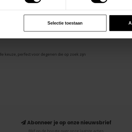
delen te accentueren, terwijl de zwarte bies van
en de witte basis van de trunk.
Selectie toestaan
A
ubberen STUD-logo in reliëf, wat niet alleen visueel
olle keuze, perfect voor degenen die op zoek zijn
Abonneer je op onze nieuwsbrief
Blijf op de hoogte over onze laatste acties