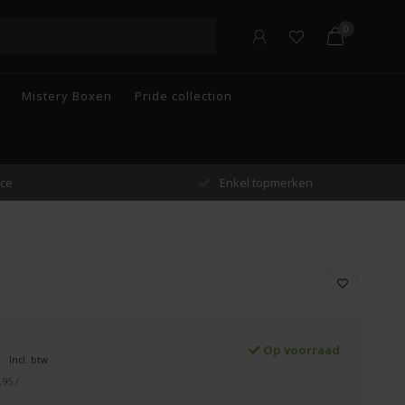
0
Mistery Boxen
Pride collection
n
Gratis verzending vanaf €55 in België
Op voorraad
Incl. btw
,95 /