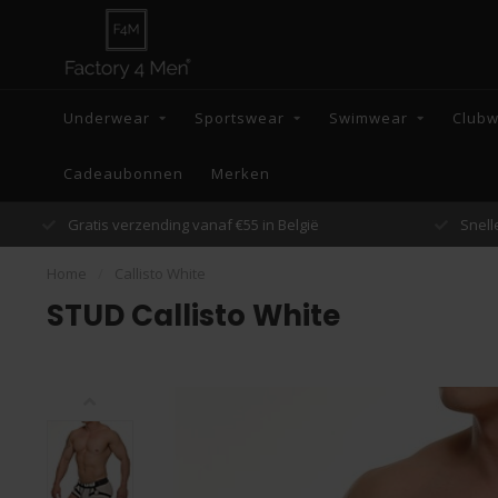
Underwear
Sportswear
Swimwear
Club
Cadeaubonnen
Merken
Snelle verzending binnen 48 uur
Home
/
Callisto White
STUD Callisto White