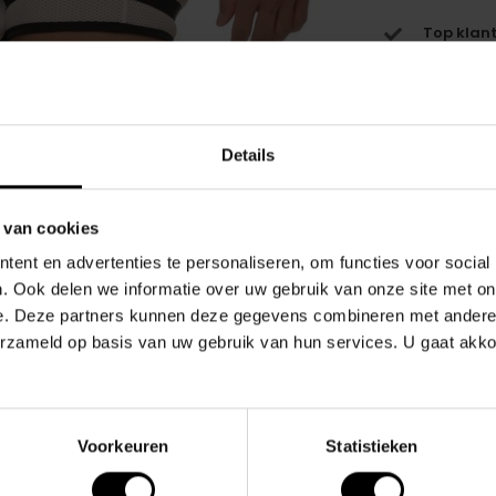
Top klant
Details
 van cookies
Gerelate
ent en advertenties te personaliseren, om functies voor social
. Ook delen we informatie over uw gebruik van onze site met on
unieke ontwerp en fabricage.
e. Deze partners kunnen deze gegevens combineren met andere i
erzameld op basis van uw gebruik van hun services. U gaat akk
rschijnend materiaal met een intrigerende
 accentueren de trunk en geven het een opvallende
Voorkeuren
Statistieken