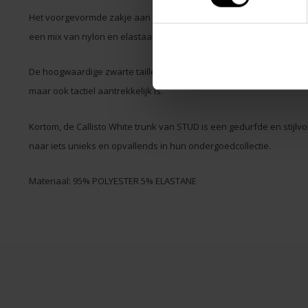
Het voorgevormde zakje aan de voorkant is ontworpen om je edele 
een mix van nylon en elastaan zorgt voor een grafisch contrast teg
De hoogwaardige zwarte tailleband is voorzien van een opvallend r
maar ook tactiel aantrekkelijk is.
Kortom, de Callisto White trunk van STUD is een gedurfde en stijlv
naar iets unieks en opvallends in hun ondergoedcollectie.
Materiaal: 95% POLYESTER 5% ELASTANE