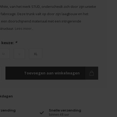
 White, van het merk STUD, onderscheidt zich door zijn unieke
fabricage. Deze trunk valt op door zijn laagbouw en het
 een doorschijnend materiaal met een intrigerende
tructuur.
Lees meer..
 keuze:
*
M
L
XL
Toevoegen aan winkelwagen
rkdagen
erzending
Snelle verzending
binnen 48 uur