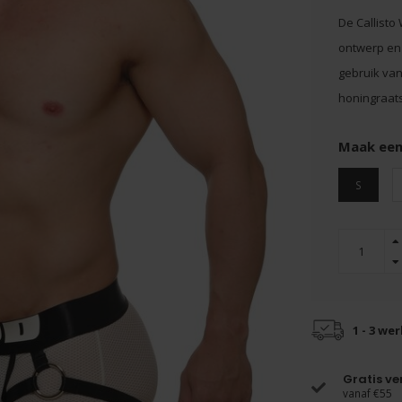
De Callisto
ontwerp en 
gebruik van
honingraats
Maak een
S
1 - 3 we
Gratis v
vanaf €55