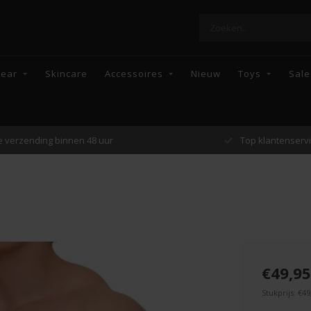
wear
Skincare
Accessoires
Nieuw
Toys
Sale
Top klantenservice
Enkel topmerke
€49,95
Stukprijs: €49