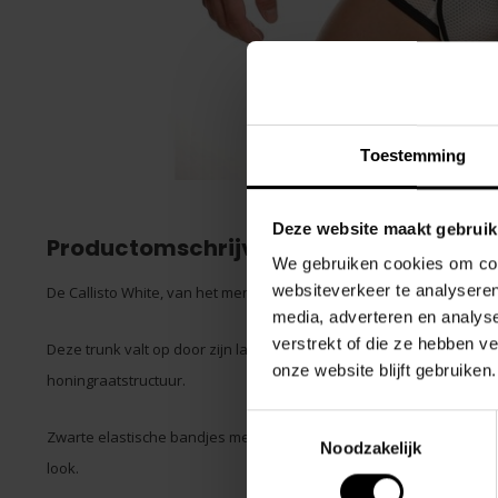
Toestemming
Deze website maakt gebruik
Productomschrijving
We gebruiken cookies om cont
websiteverkeer te analyseren
De Callisto White, van het merk STUD, onderscheidt zich door zijn 
media, adverteren en analys
verstrekt of die ze hebben v
Deze trunk valt op door zijn laagbouw en het gebruik van een doo
onze website blijft gebruiken.
honingraatstructuur.
Toestemmingsselectie
Zwarte elastische bandjes met gepolijste zilveren metalen ringen
Noodzakelijk
look.