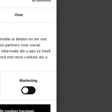
enservice
Over
 media te bieden en om ons
ze partners voor social
nformatie die u aan ze heeft
erde producten
oord met onze cookies als u
Marketing
lle cookies toestaan