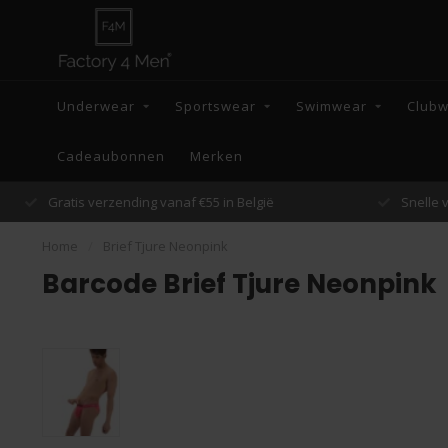
Underwear
Sportswear
Swimwear
Club
Cadeaubonnen
Merken
Snelle verzending binnen 48 uur
Home
/
Brief Tjure Neonpink
Barcode Brief Tjure Neonpink