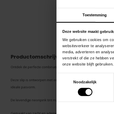
Toestemming
Deze website maakt gebruik
We gebruiken cookies om cont
websiteverkeer te analyseren
media, adverteren en analys
Productomschrijving
verstrekt of die ze hebben v
onze website blijft gebruiken.
Ontdek de perfecte combinatie van stijl en comfort met de Tjure N
Toestemmingsselectie
Deze slip is ontworpen met een uniek structuurzakje dat helpt om a
Noodzakelijk
ideale pasvorm.
De levendige neonpink tint maakt een gedurfde modeverklaring.
Gemaakt van zacht en ademend materiaal voor de hele dag draag