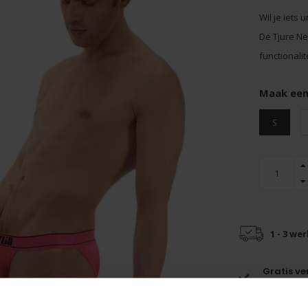
Wil je iets
De Tjure Ne
functionalit
Maak een
S
1 - 3 we
Gratis v
vanaf €55