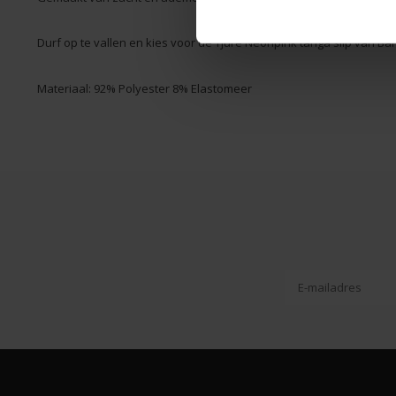
Durf op te vallen en kies voor de Tjure Neonpink tanga slip van Ba
Materiaal: 92% Polyester 8% Elastomeer