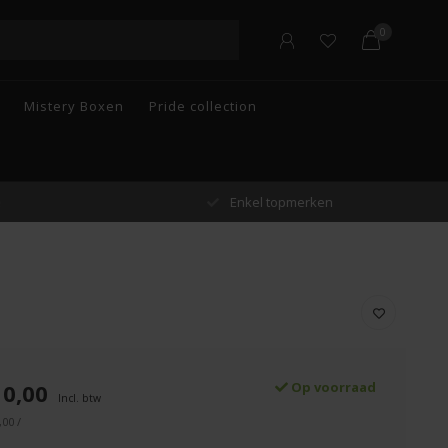
0
Mistery Boxen
Pride collection
n
Gratis verzending vanaf €55 in België
10,00
Op voorraad
Incl. btw
,00 /