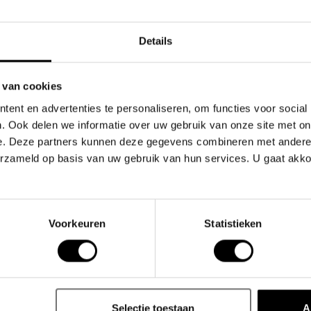
Top klant
Details
 van cookies
ent en advertenties te personaliseren, om functies voor social
. Ook delen we informatie over uw gebruik van onze site met on
e. Deze partners kunnen deze gegevens combineren met andere i
Gerelate
erzameld op basis van uw gebruik van hun services. U gaat akk
eonpink tanga slip van Barcode.
lles op zijn plaats te houden en zorgt voor een
Voorkeuren
Statistieken
Selectie toestaan
A
comfort.