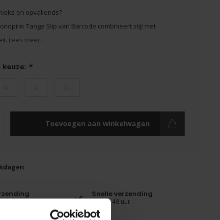
 unieks en opvallends?
onopink Tanga Slip van Barcode combineert stijl met
eit.
Lees meer..
 keuze:
*
M
L
XL
Toevoegen aan winkelwagen
rkdagen
erzending
Snelle verzending
binnen 48 uur