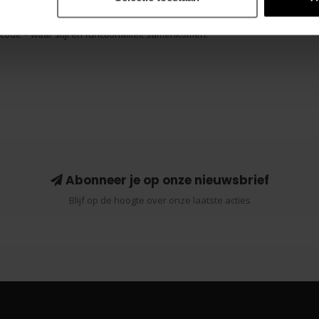
rcode – waar stijl en functionaliteit samenkomen.
Abonneer je op onze nieuwsbrief
Blijf op de hoogte over onze laatste acties