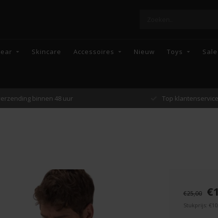
wear
Skincare
Accessoires
Nieuw
Toys
Sale
Top klantenservice
Enkel topmerke
€
€25,00
Stukprijs: €10