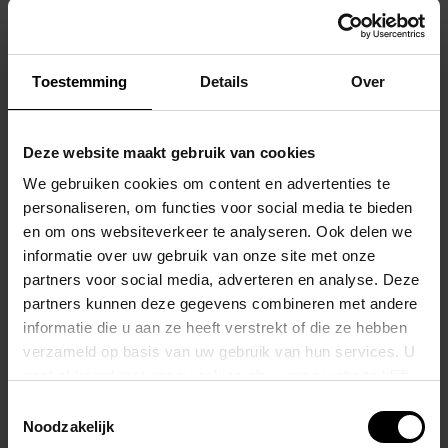
iedereen gegarandeerd kwijlen!
Gemaakt met een superzachte Poly-mix, je wilt deze tank niet
Toestemming
Details
Over
uitdoen... tenzij ze er vriendelijk om vragen!
Draag hem de hele zomer om te sporten of gewoon als vrijetijd.
Deze website maakt gebruik van cookies
We gebruiken cookies om content en advertenties te
Ideaal om te combineren met onze Briefs, Jockstrap, Boxers of
personaliseren, om functies voor social media te bieden
sportbroeken en leggings.
en om ons websiteverkeer te analyseren. Ook delen we
informatie over uw gebruik van onze site met onze
De artikelen op de foto zijn enkel apart verkrijgbaar.
partners voor social media, adverteren en analyse. Deze
partners kunnen deze gegevens combineren met andere
Materiaal: 96 polyester, 4% spandex
informatie die u aan ze heeft verstrekt of die ze hebben
verzameld op basis van uw gebruik van hun services. U
Gerelateerde producten
gaat akkoord met onze cookies als u onze website blijft
gebruiken.
Toestemmingsselectie
Noodzakelijk