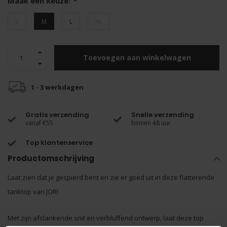
Maak een keuze:
*
S
M
L
XL
Toevoegen aan winkelwagen
1 - 3 werkdagen
Gratis verzending
Snelle verzending
vanaf €55
binnen 48 uur
Top klantenservice
Productomschrijving
Laat zien dat je gespierd bent en zie er goed uit in deze flatterende
tanktop van JOR!
Met zijn afslankende snit en verbluffend ontwerp, laat deze top