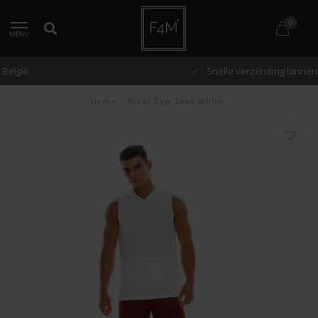
0
MENU
Snelle verzending binnen 48 uur
Home
/
Biker Top Tank White