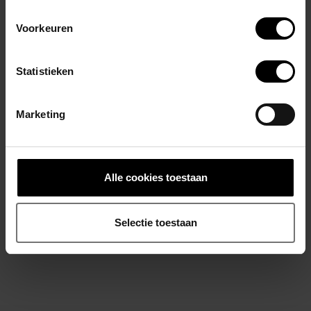
Voorkeuren
Statistieken
Marketing
ALEXANDER COBB
ALEXANDER COBB
Trunk White-Black
Brief White Red
€24,95
€21,95
Alle cookies toestaan
Stukprijs: €24,95 /
Selectie toestaan