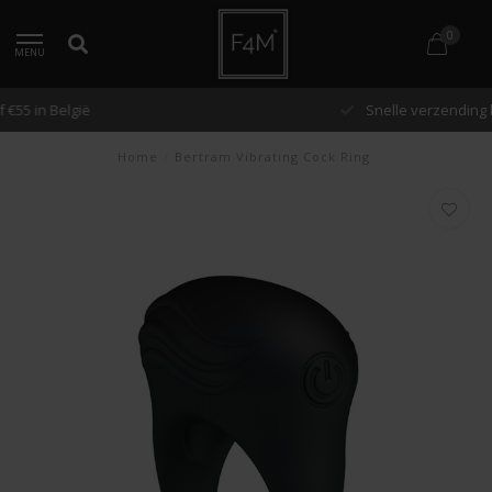
0
MENU
Snelle verzending binnen 48 uur
Home
/
Bertram Vibrating Cock Ring