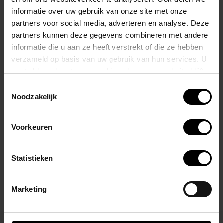
Eventueel kun je de bullet naar beneden dragen om jezelf heerlijk te
informatie over uw gebruik van onze site met onze
verwennen.
partners voor social media, adverteren en analyse. Deze
partners kunnen deze gegevens combineren met andere
informatie die u aan ze heeft verstrekt of die ze hebben
De bullet vibrator werkt op 3 x LR41 batterijen die je eenvoudig kunt
verzameld op basis van uw gebruik van hun services. U
vervangen indien nodig.
gaat akkoord met onze cookies als u onze website blijft
gebruiken.
Toestemmingsselectie
Aan de zijkant van de bullet zit een makkelijk te bedienen aan en uit
Noodzakelijk
knopje.
Voorkeuren
Gerelateerde producten
Statistieken
Marketing