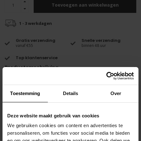
Toevoegen aan winkelwagen
1 - 3 werkdagen
Gratis verzending
Snelle verzending
vanaf €55
binnen 48 uur
Top klantenservice
Productomschrijving
Deze krachtige cockring is de ideale stimulatie voor jou.
Toestemming
Details
Over
Met deze cockring van siliconen zullen jullie genieten van een
langdurige erectie waardoor je langer door kunt gaan.
Deze website maakt gebruik van cookies
In de verdikking aan de bovenkant zit een mini bullet vibrator die
We gebruiken cookies om content en advertenties te
stimuleert waardoor je optimaal zal genieten.
personaliseren, om functies voor social media te bieden
en om ons websiteverkeer te analyseren. Ook delen we