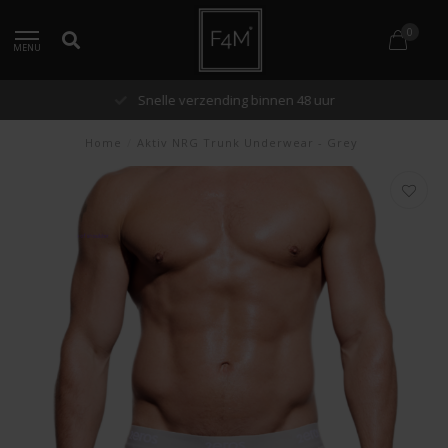
0
MENU
Snelle verzending binnen 48 uur
Home
/
Aktiv NRG Trunk Underwear - Grey