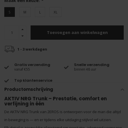
Maak een keuze:
*
S
M
L
XL
Toevoegen aan winkelwagen
1 - 3 werkdagen
Gratis verzending
Snelle verzending
vanaf €55
binnen 48 uur
Top klantenservice
Productomschrijving
AKTIV NRG Trunk – Prestatie, comfort en
verfijning in één
De AKTIV NRG Trunk van 2EROS is ontworpen voor de man die altijd
in beweging is — en er tijdens elke uitdaging stijlvol wil uitzien.
Elk detail is zorgvuldig afgestemd om prestatie, ademend vermogen