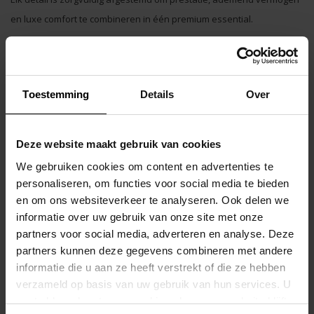
en luxe comfort te combineren in één premium essential.
Of je nu alles geeft in de gym, een drukke werkdag doorkomt of een
weekendtrip plant: AKTIV NRG ondersteunt jouw energie en comfort
de hele dag door.
Toestemming
Details
Over
Waarom de AKTIV NRG een must-have is
Deze website maakt gebruik van cookies
• Strategische gaaspanelen
Bevorderen maximale luchtstroom op de plekken waar je dat het
We gebruiken cookies om content en advertenties te
personaliseren, om functies voor social media te bieden
meest nodig hebt, zodat je koel, fris en droog blijft — zelfs bij
en om ons websiteverkeer te analyseren. Ook delen we
intensieve inspanning.
informatie over uw gebruik van onze site met onze
partners voor social media, adverteren en analyse. Deze
• Meshvoering aan de voorkant
partners kunnen deze gegevens combineren met andere
Ontworpen om jouw “tas” stabiel te houden met extra
informatie die u aan ze heeft verstrekt of die ze hebben
ondersteuning tijdens activiteiten met hoge impact. Veilig,
verzameld op basis van uw gebruik van hun services. U
comfortabel en functioneel.
gaat akkoord met onze cookies als u onze website blijft