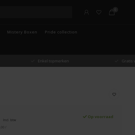
0
Mistery Boxen
Pride collection
n
Gratis verzending vanaf €55 in België
Op voorraad
Incl. btw
,00 /