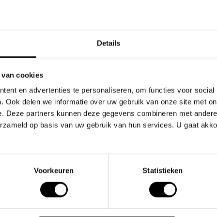
Top klant
Details
 van cookies
ent en advertenties te personaliseren, om functies voor social
. Ook delen we informatie over uw gebruik van onze site met on
Gerelate
e. Deze partners kunnen deze gegevens combineren met andere i
erzameld op basis van uw gebruik van hun services. U gaat akk
 ondergoedstuk dat ontworpen is met aandacht voor
in een aantrekkelijke crème/dieppaars/retro
Voorkeuren
Statistieken
 merk PUMP!, waardoor het direct herkenbaar is als