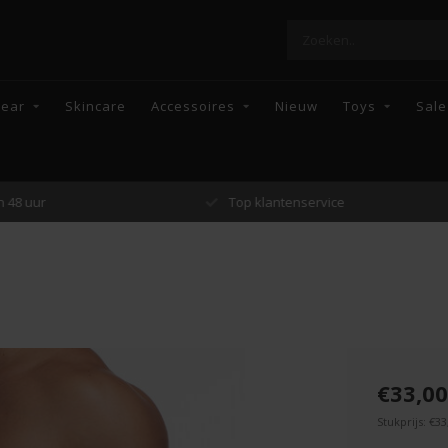
wear
Skincare
Accessoires
Nieuw
Toys
Sale
Top klantenservice
Enkel topmerke
€33,00
Stukprijs: €33