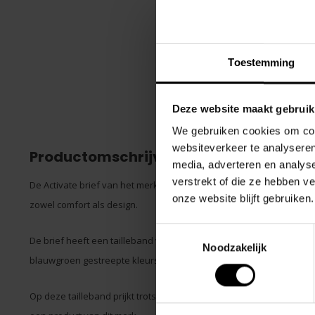
Toestemming
Deze website maakt gebruik
We gebruiken cookies om cont
websiteverkeer te analyseren
Productomschrijving
media, adverteren en analys
verstrekt of die ze hebben v
De Activate brief van het merk PUMP! is een opvallend en stijlvol
onze website blijft gebruiken.
zowel comfort als design.
Toestemmingsselectie
De brief heeft een tailleband van 45 mm breed, die is uitgevoerd 
Noodzakelijk
blauwgroen gestreepte kleurstelling.
Op deze tailleband prijkt trots het Retro blauwgroene logo van het