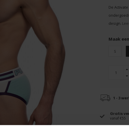
De Activate
ondergoedst
design.
Lee
Maak een
S
1 - 3 we
Gratis v
vanaf €55