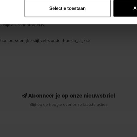
Selectie toestaan
A
dstuk dat met zijn opvallende kleuren, brede
elijk als comfortabel is.
n persoonlijke stijl, zelfs onder hun dagelijkse
Abonneer je op onze nieuwsbrief
Blijf op de hoogte over onze laatste acties