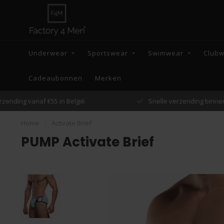
Underwear
Sportswear
Swimwear
Club
Cadeaubonnen
Merken
Snelle verzending binnen 48 uur
Home
/
Activate Brief
PUMP Activate Brief