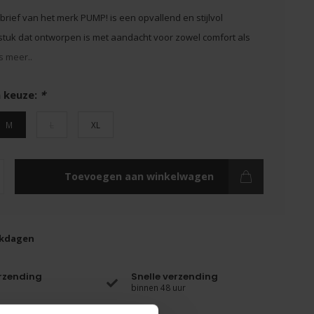
 brief van het merk PUMP! is een opvallend en stijlvol
uk dat ontworpen is met aandacht voor zowel comfort als
s meer..
 keuze:
*
M
L
XL
Toevoegen aan winkelwagen
rkdagen
erzending
Snelle verzending
binnen 48 uur