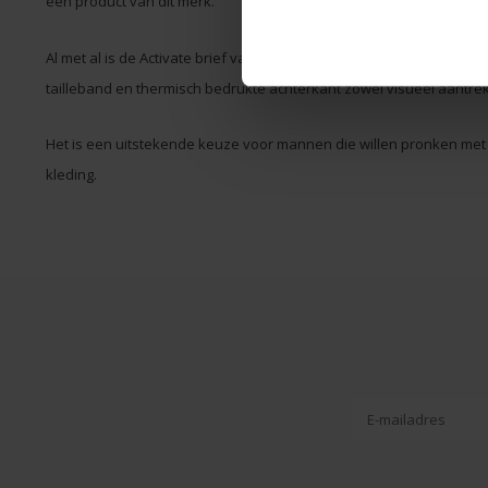
een product van dit merk.
Al met al is de Activate brief van PUMP! een hoogwaardig ondergoe
tailleband en thermisch bedrukte achterkant zowel visueel aantrekk
Het is een uitstekende keuze voor mannen die willen pronken met hu
kleding.