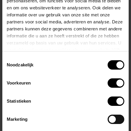
personaliseren, om functies voor social media te bieden
Verkrijgbaar in een slank wit en zwart militair ontwerp, deze tanktop
en om ons websiteverkeer te analyseren. Ook delen we
is de perfecte combinatie van stijl en functionaliteit.
informatie over uw gebruik van onze site met onze
partners voor social media, adverteren en analyse. Deze
Deze tanktop is gemaakt van hoogwaardige stoffen en is ontworpen
partners kunnen deze gegevens combineren met andere
voor optimaal comfort en flexibiliteit.
informatie die u aan ze heeft verstrekt of die ze hebben
verzameld op basis van uw gebruik van hun services. U
gaat akkoord met onze cookies als u onze website blijft
De perfect gemaakte snit zorgt voor een comfortabele pasvorm,
gebruiken.
Toestemmingsselectie
terwijl de lichtgewicht en ademende stof hem ideaal maakt voor een
Noodzakelijk
scala aan activiteiten, van trainen in de sportschool tot hardlopen en
fietsen.
Voorkeuren
Gerelateerde producten
Statistieken
Marketing