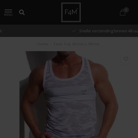
0
MENU
Snelle verzending binnen 48 uur
Home
/
Tank Top Military White