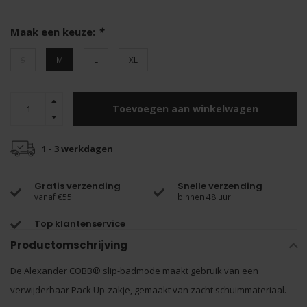
Maak een keuze:
*
S
M
L
XL
Toevoegen aan winkelwagen
1 - 3 werkdagen
Gratis verzending
Snelle verzending
vanaf €55
binnen 48 uur
Top klantenservice
Productomschrijving
De Alexander COBB® slip-badmode maakt gebruik van een
verwijderbaar Pack Up-zakje, gemaakt van zacht schuimmateriaal.