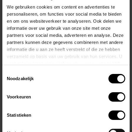
hun vorm, zodat u zich geen zorgen hoeft te maken over uitrekken
We gebruiken cookies om content en advertenties te
of krimpen. Uw Alexander COBB® zwemkleding is
personaliseren, om functies voor social media te bieden
onderhoudsvriendelijk en bestand tegen zon en zand.
en om ons websiteverkeer te analyseren. Ook delen we
informatie over uw gebruik van onze site met onze
partners voor social media, adverteren en analyse. Deze
Het Alexander COBB®-assortiment zwemkleding voor heren omvat
partners kunnen deze gegevens combineren met andere
slips, trunks en shorts en is verkrijgbaar in 4 maten (S, M, L,
informatie die u aan ze heeft verstrekt of die ze hebben
XL). Alexander COBB® is een 100% product van de Europese Unie
verzameld op basis van uw gebruik van hun services. U
(EU) en staat daarom garant voor hoge productienormen (EUR-1
gaat akkoord met onze cookies als u onze website blijft
certificaat) gecombineerd met toonaangevend design.
gebruiken.
Toestemmingsselectie
Noodzakelijk
De verstrekte foto is informatief en kleine afwijkingen in ontwerp of
druk zijn mogelijk.
Voorkeuren
Samenstelling:
Statistieken
80% Polyamide
20% Elastaan ​​(Lycra®) – Extra Life