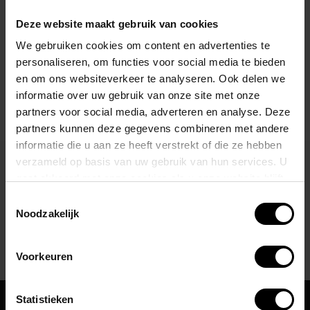
JOR UNDERWEAR
Olympus Mini Short
Deze website maakt gebruik van cookies
Lemon
We gebruiken cookies om content en advertenties te
€49,95
personaliseren, om functies voor social media te bieden
Stukprijs: €49,95 /
en om ons websiteverkeer te analyseren. Ook delen we
informatie over uw gebruik van onze site met onze
partners voor social media, adverteren en analyse. Deze
partners kunnen deze gegevens combineren met andere
informatie die u aan ze heeft verstrekt of die ze hebben
verzameld op basis van uw gebruik van hun services. U
gaat akkoord met onze cookies als u onze website blijft
Abonneer je op onze nieuwsbrief
gebruiken.
Toestemmingsselectie
Blijf op de hoogte over onze laatste acties
Noodzakelijk
Abonneer
Voorkeuren
Statistieken