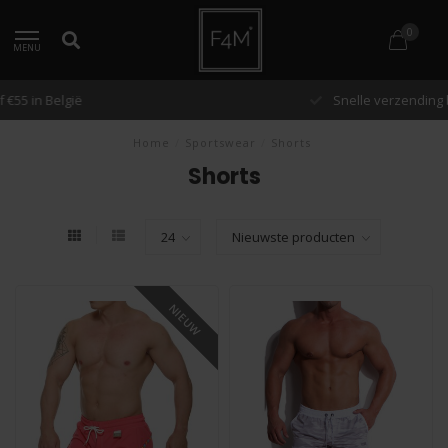
0
MENU
Snelle verzending binnen 48 uur
Home
/
Sportswear
/
Shorts
Shorts
NIEUW