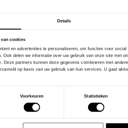
Details
 van cookies
ent en advertenties te personaliseren, om functies voor social
. Ook delen we informatie over uw gebruik van onze site met on
Gerelate
e. Deze partners kunnen deze gegevens combineren met andere i
erzameld op basis van uw gebruik van hun services. U gaat akk
en straalt hoogwaardige kwaliteit uit.
Voorkeuren
Statistieken
flexibiliteit voor sportieve activiteiten.
duurzame stiksels en een ergonomisch ontwerp,
l functionaliteit als modieuze uitstraling tijdens