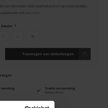
te van Alexander Cobb staat bekend om zijn onberispelijke
n uitstekende snit
Lees meer..
 keuze:
*
M
L
XL
Toevoegen aan winkelwagen
rkdagen
erzending
Snelle verzending
binnen 48 uur
enservice