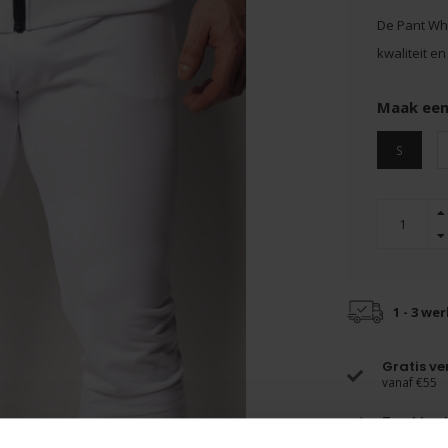
De Pant Whi
kwaliteit e
Maak een
S
1 - 3 we
Gratis v
vanaf €55
Top klant