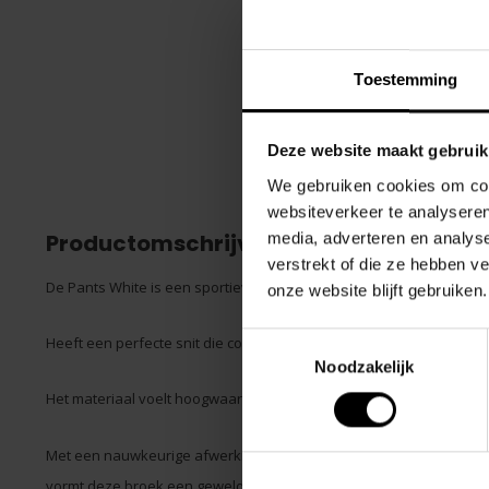
Toestemming
Deze website maakt gebruik
We gebruiken cookies om cont
websiteverkeer te analyseren
Productomschrijving
media, adverteren en analys
verstrekt of die ze hebben v
De Pants White is een sportieve trainingsbroek van Alexander Cobb 
onze website blijft gebruiken.
Toestemmingsselectie
Heeft een perfecte snit die comfort en stijl combineert.
Noodzakelijk
Het materiaal voelt hoogwaardig aan en biedt tegelijkertijd de nodige 
Met een nauwkeurige afwerking en aandacht voor details, zoals 
vormt deze broek een geweldige keuze voor wie op zoek is naar zowe