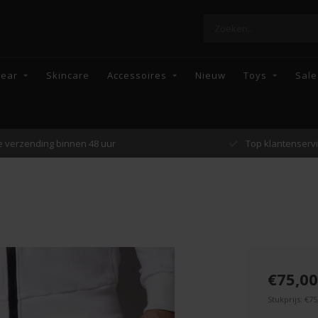
wear
Skincare
Accessoires
Nieuw
Toys
Sale
Top klantenservice
Enkel topmerke
€75,00
Stukprijs: €75