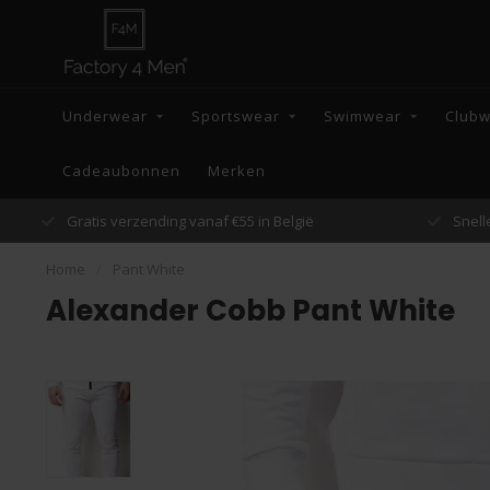
Underwear
Sportswear
Swimwear
Club
Cadeaubonnen
Merken
Snelle verzending binnen 48 uur
Home
/
Pant White
Alexander Cobb Pant White