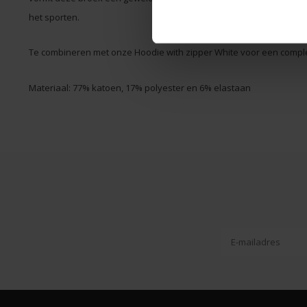
het sporten.
Te combineren met onze Hoodie with zipper White voor een comple
Materiaal: 77% katoen, 17% polyester en 6% elastaan