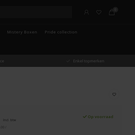
0
Mistery Boxen
Pride collection
n
Gratis verzending vanaf €55 in België
Op voorraad
Incl. btw
,00 /