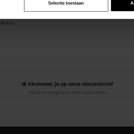
Selectie toestaan
A
te look.
Abonneer je op onze nieuwsbrief
Blijf op de hoogte over onze laatste acties