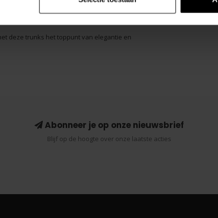
et deze trunks het toppunt van elegantie en
Abonneer je op onze nieuwsbrief
Blijf op de hoogte over onze laatste acties