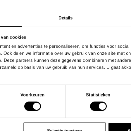
Top klant
Details
 van cookies
ent en advertenties te personaliseren, om functies voor social
. Ook delen we informatie over uw gebruik van onze site met on
e. Deze partners kunnen deze gegevens combineren met andere i
Gerelate
erzameld op basis van uw gebruik van hun services. U gaat akk
mensmelting van luxe en comfort die je dagelijkse
Voorkeuren
Statistieken
aanvoelt op de huid.
 Comfort CURV pouch een breder ontwerp biedt voor
Selectie toestaan
A