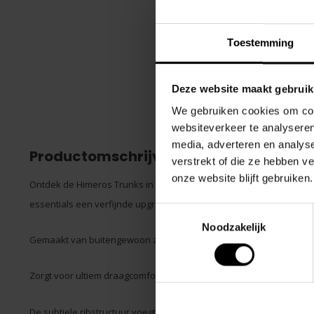
Toestemming
Deze website maakt gebruik
We gebruiken cookies om cont
websiteverkeer te analyseren
media, adverteren en analys
Productomschrijving
verstrekt of die ze hebben v
onze website blijft gebruiken.
Ontdek de Himeros Trunks in Raspberry van het merk 2eros, een sa
essentials een verfijnde upgrade geeft.
Toestemmingsselectie
Noodzakelijk
Gemaakt van buitengewoon zacht, geribbeld nylon dat zijdeachtig 
Zorgt voor ultiem draagcomfort, de hele dag door.
De subtiele ribstructuur voegt een extra laag stijl toe, terwijl de