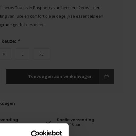
imeros Trunks in Raspberry van het merk 2eros – een
ng van luxe en comfort die je dagelijkse essentials een
pgrade geeft.
Lees meer..
 keuze:
*
M
L
XL
Toevoegen aan winkelwagen
rkdagen
erzending
Snelle verzending
binnen 48 uur