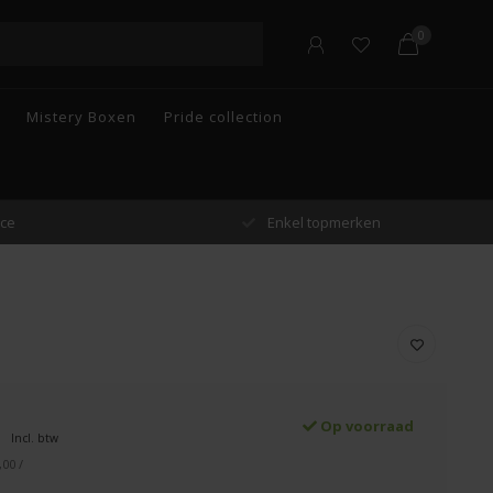
0
Mistery Boxen
Pride collection
n
Gratis verzending vanaf €55 in België
Op voorraad
Incl. btw
,00 /