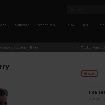
wear
Skincare
Accessoires
Nieuw
Toys
Sale
Top klantenservice
Enkel topmerke
rry
VIDEO
€36,00
Stukprijs: €36