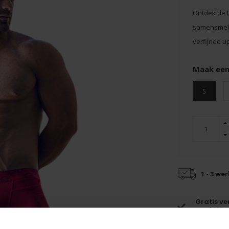
Ontdek de H
samensmelti
verfijnde u
Maak een
S
1 - 3 we
Gratis v
vanaf €55