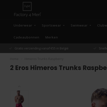
Underwear
Sportswear
Swimwear
Club
Cadeaubonnen
Merken
Snelle verzending binnen 48 uur
Home
/
Himeros Trunks Raspberry
2 Eros Himeros Trunks Raspbe