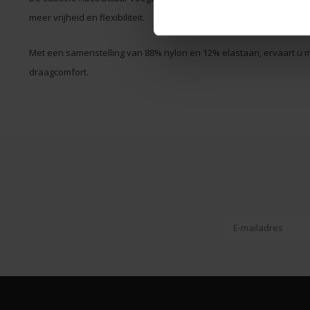
meer vrijheid en flexibiliteit.
Met een samenstelling van 88% nylon en 12% elastaan, ervaart u m
draagcomfort.