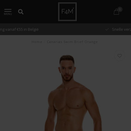
0
MENU
Snelle verzending binnen 48 uur
Home
/
Canarias Swim Brief Orange