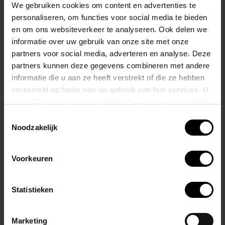
waarderen tijdens hun zwem- of strandactiviteiten.
We gebruiken cookies om content en advertenties te
De gebruikte stof is hoogwaardig en biedt een aangename pasvorm,
personaliseren, om functies voor social media te bieden
en om ons websiteverkeer te analyseren. Ook delen we
waardoor de zwembroek comfortabel aanvoelt op de huid.
informatie over uw gebruik van onze site met onze
partners voor social media, adverteren en analyse. Deze
De zwembroek is voorzien van trekkoordjes aan de voorkant,
partners kunnen deze gegevens combineren met andere
waarmee je de taille eenvoudig kunt aanpassen voor een optimale
informatie die u aan ze heeft verstrekt of die ze hebben
pasvorm.
verzameld op basis van uw gebruik van hun services. U
gaat akkoord met onze cookies als u onze website blijft
Met zijn levendige oranje kleur en eigentijds ontwerp is de Canarias
gebruiken.
Toestemmingsselectie
Swim Brief een modieuze keuze voor mannen die zich graag
Noodzakelijk
zelfverzekerd en stijlvol willen voelen tijdens hun zwemactiviteiten.
Voorkeuren
Materiaal: 86% nylon - 16% spandex
Gerelateerde producten
Statistieken
Marketing